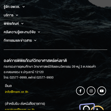
รู้จัก อพวช.
บริการ
พิพิธภัณฑ์
คลังความรู้และงานวิจัย
กิจกรรมและข่าวสาร
องค์การพิพิธภัณฑ์วิทยาศาสตร์แห่งชาติ
กระทรวงการอุดมศึกษา วิทยาศาสตร์วิจัยและนวัตกรรม 39 หมู่ 3 ต.คลองห้า
อ.คลองหลวง จ.ปทุมธานี 12120
โทร: 02577-9999, แฟกซ์ 02577-9900
อีเมล
info@nsm.or.th
(สำหรับรับ-ส่งหนังสือราชการ)
saraban@nsm.or.th