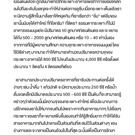
เบื้องต้นแล้วจะถูกส่งมาพักไว้ที่กระเพาะอาหารเพื่อทำการย่อยให้เล็ก
ลงไปถึงระดับโมเลกุลจะทำให้ง่ายต่อการดูซึม เมื่อกระเพาะเต็มแล้วเรา
จะมีความรู้สึกขึ้นมาสั่งเราให้หยุดกิน ที่เราเรียกว่า “อิ่ม” แต่อิ่มของ
เรานั้นมันจุได้เท่าไหร่ กี่กิโลกรัม? กี่ลิตร? ธรรมดากระเพาะที่ไม่มี
อาหารของมนุษย์จะมีปริมาตร 50 ลูกบาศก์เซนติเมตร และจะขยาย
ได้ถึง 500 – 2000 ลูกบาศก์เซนติเมตร หรือ 10 – 40 เท่านั่นเอง
จากการที่มีผู้พยายามศึกษา ความจุกระเพาะอาหารของมนุษย์ โดย
ใช้วิธีต่างๆ มากมาย ทำให้สามารถคำนวณปริมาตรความจุของ
กระเพาะอาหารได้ 800 ซีซี ไปจนถึงประมาณ 4,000 ซีซี หรือตั้งแต่
ประมาณ 1 ลิตรถึง 4 ลิตรเลยทีเดียว
เราสามารถประมาณปริมาตรอาหารที่เรารับประทานต่อครั้งได้
ง่ายๆ เช่น น้ำดื่ม 1 แก้วปกติ จะมีความจุประมาณ 250 ซีซี หรือน้ำ
ดื่มขวดเล็กมีปริมาตรประมาณ 500 - 600 ซีซี เป็นต้น ก็จะสามารถรู้
คร่าวๆว่าตัวเองนั้นมีความจุของกระเพาะเท่าไหร่ เพื่อประมาณการ
บริโภคของเราไม่ให้มากจนเกินไปเพราะหากกินอาหารมากๆ ไปเรื่อยๆ
กระเพาะของเราก็จะขยายเพิ่มขึ้นเองจนทำให้รู้สึกอิ่มยาก ทำให้ได้รับ
สารอาหารมากเกินไปกลายเป็นส่วนเกินที่สะสมไว้ในส่วนต่างๆ ของ
ร่างกายและจะกลายเป็นคนอ้วนไปในที่สุด ฉะนั้นเพื่อเป็นการรักษา