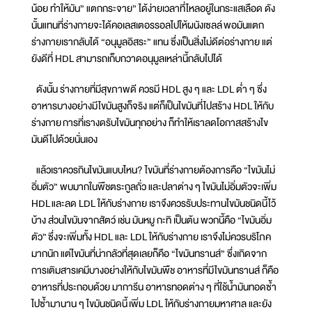
น้อย ทำให้มัน” แตกกระจาย” ได้ง่ายเวลาที่ไหลอยู่ในกระแสเลือด ดัง
นั้นแทนที่ร่างกายจะได้คอเลสเตอรรอลไปให้ผนังเซลล์ พอมันแตก
ร่างกายเรากลับได้ “อนุมูลอิสระ” แทน ซึ่งเป็นสิ่งไม่ดีต่อร่างกาย แต่
ยังดีที่ HDL สามารถเก็บกวาดอนุมูลเหล่านี้กลับไปได้
ดังนั้น ร่างกายที่มีสุขภาพดี ควรมี HDL สูง ๆ และ LDL ต่ำ ๆ ซึ่ง
อาหารบางอย่างมีไขมันสูงก็จริง แต่ก็เป็นไขมันที่ไปสร้าง HDL ให้กับ
ร่างกาย การที่เรางดรับไขมันทุกอย่าง ก็ทำให้เราลดโอกาสสร้างไข
มันดีไปด้วยนั่นเอง
แล้วเราควรกินไขมันแบบไหน? ไขมันที่ร่างกายต้องการคือ “ไขมันไม่
อิ่มตัว” พบมากในพืชตระกูลถั่ว และปลาต่าง ๆ ไขมันไม่อิ่มตัวจะเพิ่ม
HDL และลด LDL ให้กับร่างกาย เราจึงควรรับประทานไขมันชนิดนี้ไว้
บ้าง ส่วนไขมันจากสัตว์ เช่น มันหมู กะทิ เป็นต้น พวกนี้คือ “ไขมันอิ่ม
ตัว” ซึ่งจะเพิ่มทั้ง HDL และ LDL ให้กับร่างกาย เราจึงไม่ควรบริโภค
มากนัก แต่ไขมันที่น่ากลัวที่สุดเลยก็คือ “ไขมันทรานส์” ซึ่งเกิดจาก
การเติมสารเคมีบางอย่างให้กับไขมันพืช อาหารที่มีไขมันทรานส์ ก็คือ
อาหารที่ประกอบด้วย มาการีน อาหารทอดต่าง ๆ ที่ใช้น้ำมันทอดซ้ำ
ไปซ้ำมานาน ๆ ไขมันชนิดนี้ เพิ่ม LDL ให้กับร่างกายมหาศาล และยัง