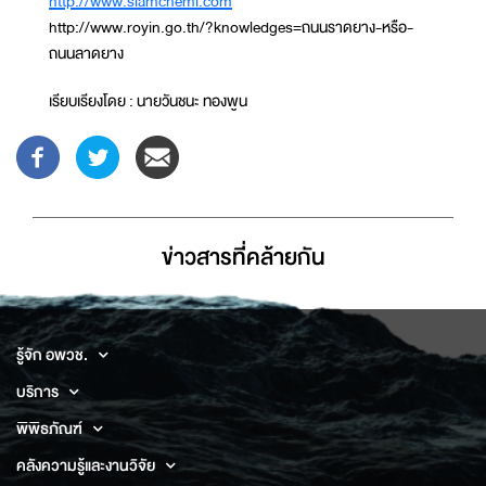
http://www.siamchemi.com
http://www.royin.go.th/?knowledges=ถนนราดยาง-หรือ-
ถนนลาดยาง
เรียบเรียงโดย : นายวันชนะ ทองพูน
ข่าวสารที่่คล้ายกัน
รู้จัก อพวช.
บริการ
พิพิธภัณฑ์
คลังความรู้และงานวิจัย