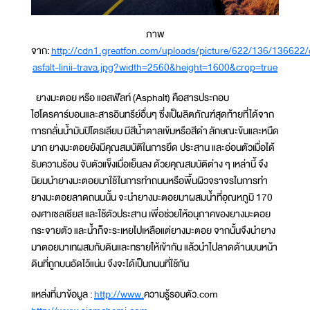
ภาพ
จาก:
http://cdn1.greatfon.com/uploads/picture/622/136/136622
asfalt-linii-trava.jpg?width=2560&height=1600&crop=true
ยางมะตอย หรือ แอสฟัลท์ (Asphalt) คือสารประกอบ
ไฮโดรคาร์บอนและสารอินทรีย์อื่นๆ ซึ่งเป็ผลิตภัณฑ์สุดท้ายที่ได้จาก
การกลั่นน้ำมันปิโตรเลียม มีสีน้ำตาลเข้มหรือสีดำ ลักษณะข้นและหนืด
มาก ยางมะตอยยังมีคุณสมบัติในการยึด ประสาน และอ่อนตัวเมื่อได้
รับความร้อน จับตัวแข็งเมื่อเย็นลง ด้วยคุณสมบัติต่าง ๆ เหล่านี้ จึง
นิยมนำยางมะตอยมาใช้ในการทำถนนหรือพื้นผิวจราจรในการทำ
ยางมะตอยลาดถนนนั้น จะนำยางมะตอยมาผสมน้ำที่อุณหภูมิ 170
องศาเซลเซียส และใช้ตัวประสาน เพื่อช่วยให้อนุภาคของยางมะตอย
กระจายตัว และน้ำก็จะระเหยไปเหลือแต่ยางมะตอย จากนั้นจึงนำยาง
มาตอยมาเทผสมกับดินและทรายให้เข้ากัน แล้วนำไปลาดด้านบนหน้า
ดินที่ถูกบนอัดไว้แน่น จึงจะได้เป็นถนนที่ใช้กัน
แหล่งที่มาข้อมูล :
http://www.
ความรู้รอบตัว.com