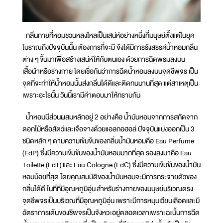
กลิ่นกายที่หอมชวนหลงใหลเป็นเสน่ห์อย่างหนึ่งที่มนุษย์ตั้งแต่ในยุค
โบราณถึงปัจจุบันนั้น ต้องการที่จะมี จึงได้มีการรังสรรค์น้ำหอมกลิ่น
ต่าง ๆ ขึ้นมาเพื่อสร้างเสน่ห์ให้กับตนเอง ด้วยการฉีดพรมลงบน
เสื้อผ้าหรือร่างกาย โดยเชื่อกันว่าการฉีดน้ำหอมลงบนจุดชีพจร เป็น
จุดที่จะทำให้น้ำหอมนั้นส่งกลิ่นได้ดีและติดทนนานที่สุด แต่สาเหตุเป็น
เพราะอะไรนั้น วันนี้เรามีคำตอบมาให้ทราบกัน
น้ำหอมมีส่วนผสมหลักอยู่ 2 อย่างคือ น้ำมันหอมจากการสกัดจาก
ดอกไม้หรือสัตว์และเจือจางด้วยแอลกอฮอล์ ปัจจุบันแบ่งออกเป็น 3
ชนิดหลัก ๆ ตามความเข้มข้นของกลิ่นน้ำมันหอมคือ Eau Perfume
(EdP) ซึ่งมีความเข้มข้นของน้ำมันหอมมากที่สุด รองลงมาคือ Eau
Toilette (EdT) และ Eau Cologne (EdC) ซึ่งมีความเข้มข้นของน้ำมัน
หอมน้อยที่สุด โดยคุณสมบัติของน้ำมันหอมจะมีการกระจายตัวของ
กลิ่นได้ดี ในที่ที่มีอุณหภูมิอุ่น สำหรับร่างกายของมนุษย์บริเวณตรง
จุดชีพจรเป็นบริเวณที่มีอุณหภูมิอุ่น เพราะมีการหมุนเวียนเลือดและมี
อัตราการเต้นของชีพจรเป็นจังหวะอยู่ตลอดเวลาเพราะฉะนั้นการฉีด