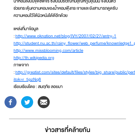
น้ำหอมลงบนจุดชีพจร ซึ่งเป็นบริเวณที่มีอุณหภูมิอุ่นนั้น จึงเป็นตัว
ช่วยกระตุ้นความหอมของน้ำหอมฟุ้งกระจายและยังสามารถดูดซับ
ความหอมไว้ใต้ผิวหนังได้ดีอีกด้วย
แหล่งที่มาข้อมูล
:
http://www.oknation.net/blog/IVY/2007/02/27/entry-1
http://student.nu.ac.th/rainy_flower/web_perfume/knownledge1
http://www.missblooming.com/article
http://th.wikipedia.org
ภาพจาก
:
http://greatist.com/sites/default/files/styles/big_share/public/p
itok=r_5pzNq8
เรียบเรียงโดย : สมฤทัย ลอยมา
ข่าวสารที่่คล้ายกัน