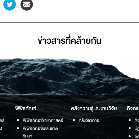
ข่าวสารที่่คล้ายกัน
พิพิธภัณฑ์
คลังความรู้และงานวิจัย
กิจกร
ตร์
พิพิธภัณฑ์วิทยาศาสตร์
คลังวิชาการ
กิ
M
พิพิธภัณฑ์ธรรมชาติ
ปฏ
วิทยา
จั