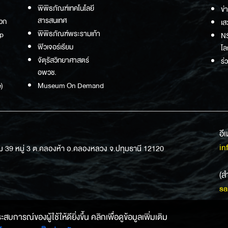
พิพิธภัณฑ์เทคโนโลยี
ข่
สารสนเทศ
วก
เส
พิพิธภัณฑ์พระรามเก้า
p
NS
ฟิวเจอร์เรียม
โล
จัตุรัสวิทยาศาสตร์
ร่
อพวช.
)
Museum On Demand
อี
in
ม 39 หมู่ 3 ต.คลองห้า อ.คลองหลวง จ.ปทุมธานี 12120
(ส
sa
การณ์ของผู้ใช้ให้ดียิ่งขึ้น คลิกเพื่อดูข้อมูลเพิ่มเติม