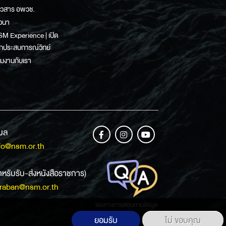
าวสาร อพวช.
วนา
M Experience | เปิด
กประสบการณ์วิทย์
วมงานกับเรา
เมล
fo@nsm.or.th
ำหรับรับ-ส่งหนังสือราชการ)
raban@nsm.or.th
ช่องทางการสอบถามข้อมูล
ยอมรับ
ไม่ ขอบคุณ