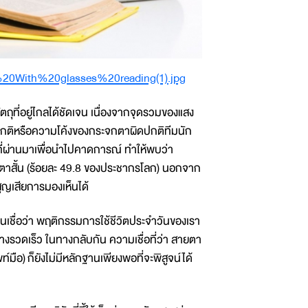
oy%20With%20glasses%20reading(1).jpg
ุที่อยู่ไกลได้ชัดเจน เนื่องจากจุดรวมของแสง
ปกติหรือความโค้งของกระจกตาผิดปกติทีมนัก
ที่ผ่านมาเพื่อนำไปคาดการณ์ ทำให้พบว่า
าสั้น (ร้อยละ 49.8 ของประชากรโลก) นอกจาก
ูญเสียการมองเห็นได้
ชื่อว่า พฤติกรรมการใช้ชีวิตประจำวันของเรา
่างรวดเร็ว ในทางกลับกัน ความเชื่อที่ว่า สายตา
์มือ) ก็ยังไม่มีหลักฐานเพียงพอที่จะพิสูจน์ได้