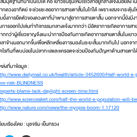
มมุติฐานที่น่าเป็นไปได้ คือ เยาวชนรุ่นใหม่ใช้เวลาอยู่กลางแจ้งน้อยลง เนื่
ากดวงอาทิตย์ จะช่วยชะลออาการสายตาสั้นในไก่ได้ เพราะแสงจะกระตุ้นให
ับยั้งการยืดตัวของดวงตาที่นำพามาสู่อาการสายตาสั้น นอกจากนี้ยังมีงาน
นการออกไปเล่นทำกิจกรรมกลางแจ้งมากกว่า มีอัตราการเกิดอาการสายตาสั
ากกว่าผู้เชี่ยวชาญจึงแนะนำการป้องกันการเกิดอาการสายตาสั้นในเยา
วลาข้างนอกมากขึ้นเพื่อหลีกเหลี่ยงการมองในระยะสั้นมากเกินไป นอกจาก
คโรทีนที่พบบ่อยในปลาทะเลและแครอตจะช่วยป้องกันปัญหาด้านสายตาได้
หล่งที่มาข้อมูล :
ttp://www.dailymail.co.uk/health/article-3452600/Half-world-s
ive-risk-BLINDNESS
experts-blame-lack-daylight-screen-time.html
ttp://www.sciencealert.com/half-the-world-s-population-will-b
ttp://www.nature.com/news/the-myopia-boom-1.17120
รียบเรียงโดย : นุชจริม เย็นทรวง