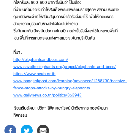
กิโลกรัมละ 500-600 บาท ซึ่งนับว่าเป็นเรื่อง
ที่น่ายินดีอย่างยิ่ง ทำให้สมเด็จพระเทพรัตนราชสุดาฯ สยามบรมราช
กุมารีมีพระดำริให้สนับสนุนการนำรั้วรังผึ้งมาใช้ เพื่อให้เกษตรกร
สามารถอยู่ร่วมกับช้างป่าได้โดยไม่ทำร้าย
ซึ่งกันและกัน ปัจจุบันประเทศไทยมีการนำรั้วรังผึ้งมาใช้ในหลายพื้นที่
เช่น พื้นที่การเกษตร อ.แก่งหางแมว จ.จันทบุรี เป็นต้น
ที่มา :
http://elephantsandbees.com/
www.savetheelephants.org/project/elephants-and-bees/
https://www.seub.or.th
www.bangkokpost.com/learning/advanced/1288730/beehive-
fence-stops-attacks-by-hungry-elephants
www.dailynews.co.th/politics/353943
เรียบเรียงโดย : ปวิตา ลิขิตเดชาโรจน์ นักวิชาการ กองพัฒนา
กิจกรรม