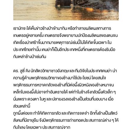
เรามักจะได้เห็นข่าวช้างป่าเข้ามากิน หรือทำลายผลิตผลทางการ
เกษตรอยู่หลายครั้ง เกษตรกรจึงพยายามปกป้องผลิตผลของตนจน
เกิดเรื่องน่าเศร้าขึ้นมากมายเหตุการณ์เช่นนี้ไม่ได้เกิดขึ้นเฉพาะใน
ประเทศไทยเท่านั้น เคนย่าก็เป็นอีกประเทศหนึ่งที่เกษตรกรต้องรับมือ
กับเหล่าช้างป่าเช่นกัน
ดร. ลูซี่ คิง นักสัตววิทยาชาวอังกฤษ และทีมวิจัยในประเทศเคนย่า นำ
ความรู้ด้านพฤติกรรมวิทยาของช้างมาใช้ประโยชน์ โดยสนใจ
พฤติกรรมการหวาดกลัวของช้างที่มีต่อผึ้งผิวหนังของช้างหนาจน
เหล็กในของผึ้งไม่อาจทำอันตรายได้ แต่ทำไมช้างจึงกลัวผึ้งตัวเล็ก ๆ
นั่นเพราะดวงตา ใบหู และปลายงวงของช้างเป็นส่วนที่บอบบาง เมื่อ
ส่วนเหล่านี้
ถูกผึ้งต่อยจะทำให้เกิดการกลัว และเกิดการจดจำ อีกทั้งช้างเป็นสัตว์
สังคมที่มีอายุยืน จึงมีพฤติกรรมการถ่ายทอดประสบการณ์ต่าง ๆ ให้
กับโขลง โดยเฉพาะประสบการณ์จาก