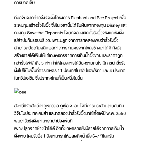
การบาดเจ็บ
ทีมวิจัยดังกล่าวจึงจัดตั้งโครงการ Elephant and Bee Project เพื่อ
ระดมทุนสร้างรั้วรังผึ้ง ซึ่งในเวลานั้นได้รับเงินจากกองทุน Disney และ
กองทุน Save the Elephants โดยทดลองติดตั้งรังผึ้งจริงและรังผึ้ง
เปล่าปนกันรอบบริเวณเพาะปลูก จากการทดลองพบว่ารั้วรังผึ้ง
สามารถป้องกันผลิตผลทางการเกษตรจากโขลงช้างป่าได้ดี ทั้งยัง
สร้างรายได้เพิ่มให้แก่เกษตรกรจากการเก็บน้ำผึ้งขาย และราคาถูก
กว่ารั้วไฟฟ้าถึง 5 เท่า ทำให้โครงการได้รับความสนใจ มีการนำรั้วรัง
ผึ้งไปใช้ในพื้นที่การเกษตร 11 ประเทศในทวีปแอฟริกา และ 4 ประเทศ
ในทวีปเอเชีย ซึ่งประเทศไทยก็เป็นหนึ่งในนั้น
สถานีวิจัยสัตว์ป่าภูหลวง อ.ภูเรือ จ.เลย ได้มีการประสานงานกับทีม
วิจัยในประเทศเคนย่า และทดลองนำรั้วรังผึ้งมาใช้ตั้งแต่ปี พ.ศ. 2558
พบว่ารั้วรังผึ้งสามารถปกป้องพื้นที่
เพาะปลูกจากช้างป่าได้ดี อีกทั้งเกษตรกรยังมีรายได้จากการเก็บน้ำ
ผึ้งขาย โดยรังผึ้ง 1 รังสามารถให้ผลผลิตน้ำผึ้ง 6-7 กิโลกรัม