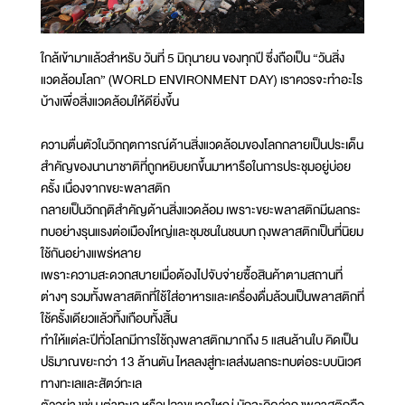
ใกล้เข้ามาแล้วสำหรับ วันที่ 5 มิถุนายน ของทุกปี ซึ่งถือเป็น “วันสิ่ง
แวดล้อมโลก” (WORLD ENVIRONMENT DAY) เราควรจะทำอะไร
บ้างเพื่อสิ่งแวดล้อมให้ดียิ่งขึ้น
ความตื่นตัวในวิกฤตการณ์ด้านสิ่งแวดล้อมของโลกกลายเป็นประเด็น
สำคัญของนานาชาติที่ถูกหยิบยกขึ้นมาหารือในการประชุมอยู่บ่อย
ครั้ง เนื่องจากขยะพลาสติก
กลายเป็นวิกฤติสำคัญด้านสิ่งแวดล้อม เพราะขยะพลาสติกมีผลกระ
ทบอย่างรุนแรงต่อเมืองใหญ่และชุมชนในชนบท ถุงพลาสติกเป็นที่นิยม
ใช้กันอย่างแพร่หลาย
เพราะความสะดวกสบายเมื่อต้องไปจับจ่ายซื้อสินค้าตามสถานที่
ต่างๆ รวมทั้งพลาสติกที่ใช้ใส่อาหารและเครื่องดื่มล้วนเป็นพลาสติกที่
ใช้ครั้งเดียวแล้วทิ้งเกือบทั้งสิ้น
ทำให้แต่ละปีทั่วโลกมีการใช้ถุงพลาสติกมากถึง 5 แสนล้านใบ คิดเป็น
ปริมาณขยะกว่า 13 ล้านตัน ไหลลงสู่ทะเลส่งผลกระทบต่อระบบนิเวศ
ทางทะเลและสัตว์ทะเล