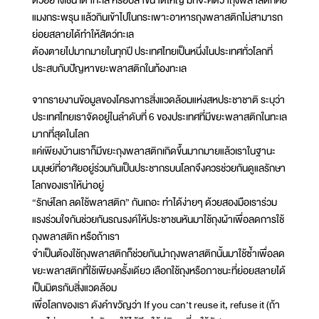
ตัวอย่างเช่น เต่าทะเล หรือปลาขนาดใหญ่ มักจะคิดว่าถุงพลาสติกคือ
แมงกระพรุน แล้วกินเข้าไปในกระเพาะอาหารถุงพลาสติกไม่สามารถ
ย่อยสลายได้ทำให้สัตว์ทะเล
ต้องตายไปมากมายในทุกปี ประเทศไทยเป็นหนึ่งในประเทศทั่วโลกที่
ประสบกับปัญหาขยะพลาสติกในท้องทะเล
จากรายงานข้อมูลของโครงการสิ่งแวดล้อมแห่งสหประชาชาติ ระบุว่า
ประเทศไทยเราจัดอยู่ในลำดับที่ 6 ของประเทศที่มีขยะพลาสติกในทะเล
มากที่สุดในโลก
แค่เพียงบ้านเราก็มีขยะถุงพลาสติกเกิดขึ้นมากมายแล้วเราในฐานะ
มนุษย์ที่อาศัยอยู่ร่วมกันเป็นประชากรบนโลกจึงควรช่วยกันดูแลรักษา
โลกของเราให้น่าอยู่
“รักษ์โลก ลดใช้พลาสติก” กันเถอะ ทำได้ง่ายๆ ด้วยสองมือเราร่วม
แรงร่วมใจกันช่วยกันรณรงค์ให้ประชาชนหันมาใช้ถุงผ้าเพื่อลดการใช้
ถุงพลาสติก หรือถ้าเรา
จำเป็นต้องใช้ถุงพลาสติกก็ช่วยกันนำถุงพลาสติกนั้นมาใช้ซ้ำเพื่อลด
ขยะพลาสติกที่ใช้เพียงครั้งเดียว เลือกใช้ถุงหรือภาชนะที่ย่อยสลายได้
เป็นมิตรกับสิ่งแวดล้อม
เพื่อโลกของเรา ดังคำขวัญว่า If you can’t reuse it, refuse it (ถ้า