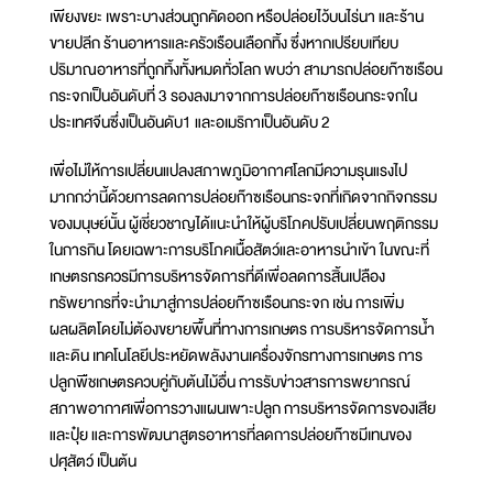
เพียงขยะ เพราะบางส่วนถูกคัดออก หรือปล่อยไว้บนไร่นา และร้าน
ขายปลีก ร้านอาหารและครัวเรือนเลือกทิ้ง ซึ่งหากเปรียบเทียบ
ปริมาณอาหารที่ถูกทิ้งทั้งหมดทั่วโลก พบว่า สามารถปล่อยก๊าซเรือน
กระจกเป็นอันดับที่ 3 รองลงมาจากการปล่อยก๊าซเรือนกระจกใน
ประเทศจีนซึ่งเป็นอันดับ1 และอเมริกาเป็นอันดับ 2
เพื่อไม่ให้การเปลี่ยนแปลงสภาพภูมิอากาศโลกมีความรุนแรงไป
มากกว่านี้ด้วยการลดการปล่อยก๊าซเรือนกระจกที่เกิดจากกิจกรรม
ของมนุษย์นั้น ผู้เชี่ยวชาญได้แนะนำให้ผู้บริโภคปรับเปลี่ยนพฤติกรรม
ในการกิน โดยเฉพาะการบริโภคเนื้อสัตว์และอาหารนำเข้า ในขณะที่
เกษตรกรควรมีการบริหารจัดการที่ดีเพื่อลดการสิ้นเปลือง
ทรัพยากรที่จะนำมาสู่การปล่อยก๊าซเรือนกระจก เช่น การเพิ่ม
ผลผลิตโดยไม่ต้องขยายพื้นที่ทางการเกษตร การบริหารจัดการน้ำ
และดิน เทคโนโลยีประหยัดพลังงานเครื่องจักรทางการเกษตร การ
ปลูกพืชเกษตรควบคู่กับต้นไม้อื่น การรับข่าวสารการพยากรณ์
สภาพอากาศเพื่อการวางแผนเพาะปลูก การบริหารจัดการของเสีย
และปุ๋ย และการพัฒนาสูตรอาหารที่ลดการปล่อยก๊าซมีเทนของ
ปศุสัตว์ เป็นต้น