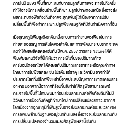
ภายในปี 2593 พื้นที่เหมาะสมกับการปลูกต้นกาแฟจะหายไปถึงครึ่ง
ทำให้อาจมีการเคลื่อนย้ายพื้นที่เพาะปลูกไปทางตอนเหนือ ซึ่งอาจส่ง
ผลกระทบต่อพืชท้องถิ่นที่อาจจะสูญพันธุ์ได้เนื่องจากการปรับ
เปลี่ยนพื้นที่เพื่อทำการเพาะปลูกพืชเศรษฐกิจที่มีต้นกำเนิดจากที่อื่น
เมื่ออุณหภูมิเพิ่มสูงถึงระดับหนึ่งระบบการทำงานของพืช เช่น การ
ถ่ายละอองเรณู การเติบโตของลำต้น และการพัฒนาระบบราก จะลด
ลงทำให้ผลผลิตลดลงเช่นกัน ปีพ.ศ. 2557 วารสาร Nature ได้ตี
พิมพ์ผลงานวิจัยที่ชี้ให้เห็นว่า การเพิ่มขึ้นของปริมาณก๊าซ
คาร์บอนไดออกไซด์ได้ส่งผลกับปริมาณสารอาหารหรือคุณค่าทาง
โภชนาการในพืชลดลง เช่น โปรตีน แร่ธาตุ และวิตามิน อาจทำให้
ประชากรโลกที่บริโภคพืชเหล่านี้อาจประสบปัญหาการขาดแคลนสาร
อาหาร นอกจากนี้อากาศที่ร้อนขึ้นยังทำให้ศัตรูพืชสามารถแพร่
กระจายในพื้นที่ไม่เคยพบมาก่อน ส่งผลกระทบต่อพืชท้องถิ่นที่ไม่มี
วิวัฒนาการป้องกันศัตรูที่เข้ามาใหม่ การเปลี่ยนแปลงสภาวะอากาศ
โลกเนื่องจากอุณหภูมิที่เพิ่มสูงขึ้นอาจส่งผลกระทบต่อระยะเวลาของ
การอพยพย้ายถิ่นฐานของฝูงนกกินแมลง ซึ่งอาจจะส่งผลกระทบกับ
การเปลี่ยนแปลงของจำนวนแมลงศัตรูพืชเหล่านี้เช่นกัน