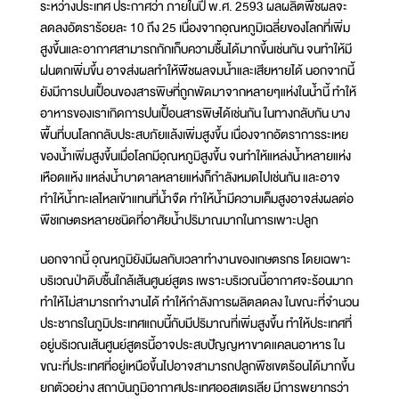
ระหว่างประเทศ ประกาศว่า ภายในปี พ.ศ. 2593 ผลผลิตพืชผลจะ
ลดลงอัตราร้อยละ 10 ถึง 25 เนื่องจากอุณหภูมิเฉลี่ยของโลกที่เพิ่ม
สูงขึ้นและอากาศสามารถกักเก็บความชื้นได้มากขึ้นเช่นกัน จนทำให้มี
ฝนตกเพิ่มขึ้น อาจส่งผลทำให้พืชผลจมน้ำและเสียหายได้ นอกจากนี้
ยังมีการปนเปื้อนของสารพิษที่ถูกพัดมาจากหลายๆแห่งในน้ำนี้ ทำให้
อาหารของเราเกิดการปนเปื้อนสารพิษได้เช่นกัน ในทางกลับกัน บาง
พื้นที่บนโลกกลับประสบภัยแล้งเพิ่มสูงขึ้น เนื่องจากอัตราการระเหย
ของน้ำเพิ่มสูงขึ้นเมื่อโลกมีอุณหภูมิสูงขึ้น จนทำให้แหล่งน้ำหลายแห่ง
เหือดแห้ง แหล่งน้ำบาดาลหลายแห่งก็กำลังหมดไปเช่นกัน และอาจ
ทำให้น้ำทะเลไหลเข้าแทนที่น้ำจืด ทำให้น้ำมีความเค็มสูงอาจส่งผลต่อ
พืชเกษตรหลายชนิดที่อาศัยน้ำปริมาณมากในการเพาะปลูก
นอกจากนี้ อุณหภูมิยังมีผลกับเวลาทำงานของเกษตรกร โดยเฉพาะ
บริเวณป่าดิบชื้นใกล้เส้นศูนย์สูตร เพราะบริเวณนี้อากาศจะร้อนมาก
ทำให้ไม่สามารถทำงานได้ ทำให้กำลังการผลิตลดลง ในขณะที่จำนวน
ประชากรในภูมิประเทศแถบนี้กับมีปริมาณที่เพิ่มสูงขึ้น ทำให้ประเทศที่
อยู่บริเวณเส้นศูนย์สูตรนี้อาจประสบปัญญหาขาดแคลนอาหาร ใน
ขณะที่ประเทศที่อยู่เหนือขึ้นไปอาจสามารถปลูกพืชเขตร้อนได้มากขึ้น
ยกตัวอย่าง สถาบันภูมิอากาศประเทศออสเตรเลีย มีการพยากรว่า