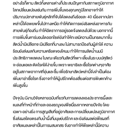
อย่างไรก็ตาม สัตว์ทั้งหลายต่างก็ประสบปัญหากับสภาพภูมิอากาศ
โลกเปลี่ยนแปลงเช่นกัน การเพิ่มขึ้นของอุณหภูมิโลกอาจทำให้
ปริมาณปลาสายพันธุ์หลักที่จับได้ลดลงถึงร้อยละ 40 เนื่องจากปลา
เหล่านี้ได้อพยพขึ้นไปทางเหนือ ทำให้เกิดการแย่งชิงแหล่งอาหารกับ
สายพันธุ์ท้องถิ่น ทำให้อัตราการอยู่รอดจึงลดลงไปด้วย นอกจากนี้
การเพิ่มขึ้นคาร์บอนไดออกไซด์ยังทำให้ทะเลมีความเป็นกรดมากขึ้น
สัตว์น้ำมีเปลือกจะมีเปลือกที่บางลง ไม่สามารถป้องกันผู้ล่าได้ ความ
ร้อนยังส่งผลกับความเครียดของโคนม ทำให้การผลิตน้ำนมมี
ประสิทธิภาพลดลง ในขณะเดียวกันสัตว์ที่เพาะเลี้ยงในระบบปศุสัตว์
จะอ่อนแอและติดโรคได้ง่ายขึ้น เพราะพยาธิและเชื้อโรคต่างๆอาศัย
อยู่ในสภาพอากาศที่อุ่นและชื้น เพื่อรักษาสัตว์เหล่านี้จึงจำเป็นต้อง
เพิ่มยาฆ่าเชื้อโรค ซึ่งอาจทำให้ผู้บริโภคต้องเสี่ยงต่อสารพิษตกค้าง
เพิ่มสูงขึ้น
ปัจจุบัน มีงานวิจัยหลายฉบับเกี่ยวกับการลดลงของประชากรผึ้งและ
แมลงที่ทำหน้าที่ถ่ายละอองเรณูของพืชเนื่องจากหลายปัจจัย โดย
เฉพาะอย่างยิ่ง การสูญเสียที่อยู่อาศัยและการเปลี่ยนแปลงภูมิอากาศ
ซึ่งส่งผลโดยตรงกับน้ำผึ้งที่มนุษย์บริโภค และยังส่งผลต่อพืชผลที่
อาศัยแมลงเหล่านี้ในการผสมเกสร จึงอาจทำให้พืชเหล่านี้มีความ