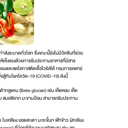
งระบาดทั่วโลก ซึ่งขณะนี้ยังไม่มีวัคซีนที่ช่วย
้แข็งแรงด้วยการรับประทานอาหารที่มีสาร
นตนเองและลดโอกาสติดเชื้อไวรัสได้ กรมการแพทย์
อสู้กับโรคโควิด-19 (COVID-19) ดังนี้
บต้ากลูแคน (Beta-glucan) เช่น เห็ดหอม เห็ด
มอไทย สมอพิเภก มะขามป้อม สามารถรับประทาน
ม ใบเหลียง ยอดสะเดา มะระขี้นก ฟักข้าว ผักเชียง
in) ที่มีฤทธิ์ต้านอนุมูลอิสระสูง เช่น ลูก