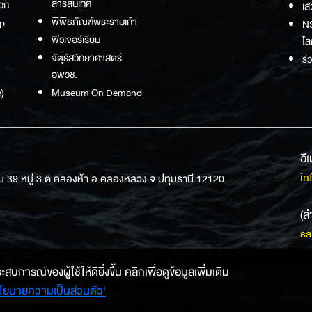
สารสนเทศ
วก
เส
พิพิธภัณฑ์พระรามเก้า
p
NS
ฟิวเจอร์เรียม
โล
จัตุรัสวิทยาศาสตร์
ร่
อพวช.
)
Museum On Demand
อี
in
ม 39 หมู่ 3 ต.คลองห้า อ.คลองหลวง จ.ปทุมธานี 12120
(ส
sa
การณ์ของผู้ใช้ให้ดียิ่งขึ้น คลิกเพื่อดูข้อมูลเพิ่มเติม
โยบายความเป็นส่วนตัว'