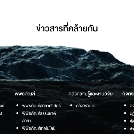
ข่าวสารที่่คล้ายกัน
พิพิธภัณฑ์
คลังความรู้และงานวิจัย
กิจกร
ตร์
พิพิธภัณฑ์วิทยาศาสตร์
คลังวิชาการ
กิ
M
พิพิธภัณฑ์ธรรมชาติ
ปฏ
วิทยา
จั
พิพิธภัณฑ์เทคโนโลยี
ข่