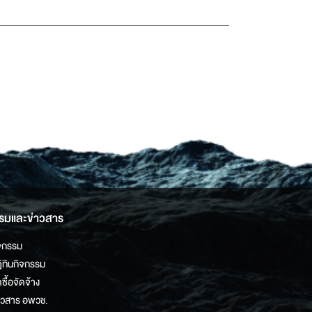
รมและข่าวสาร
จกรรม
ิทินกิจกรรม
ดซื้อจัดจ้าง
าวสาร อพวช.