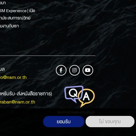
วนา
M Experience | เปิด
กประสบการณ์วิทย์
วมงานกับเรา
เมล
fo@nsm.or.th
ำหรับรับ-ส่งหนังสือราชการ)
raban@nsm.or.th
ช่องทางการสอบถามข้อมูล
ยอมรับ
ไม่ ขอบคุณ