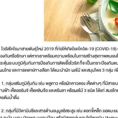
วรัสโคโรนาสายพันธุ์ใหม่ 2019 ที่ก่อให้เกิดโรคโควิด-19 (COVID-19) กำลั
้องกันหรือรักษา แต่หากเราเตรียมความพร้อมในการสร้างสุขภาพตนเองให
ระตุ้นระบบภูมิคุ้มกันการป้องกันการติดเชื้อไวรัส ก็จะเป็นเกราะป้องกั
ผนไทย และการแพทย์ทางเลือก ได้แนะนำผัก ผลไม้ และสมุนไพร 3 กลุ่ม เพื่
. กลุ่มเสริมภูมิคุ้มกัน เช่น พลูคาว หรือผักคาวตอง เห็ดต่างๆ ที่มีสารเ
างฟ้า เห็ดออรินจิ เห็ดหลินจือ และตรีผลา หรือผลไม้ 3 ชนิด ได้แก่ ส
ดยต้มน้ำดื่ม
. กลุ่มที่มีวิตามินซีและสารต้านอนุมูลอิสระสูง เช่น ดอกขี้เหล็ก ยอดมะย
า คะน้า มะรุม ผักแพว มะขามป้อม หรือมีสารกลุ่มแอนโทไซยานิน (Anthocyan