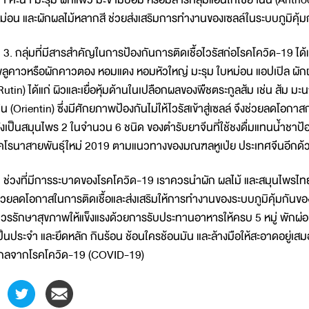
ม่อน และผักผลไม้หลากสี ช่วยส่งเสริมการทำงานของเซลล์ในระบบภูมิคุ้ม
. กลุ่มที่มีสารสำคัญในการป้องกันการติดเชื้อไวรัสก่อโรคโควิด-19 ได้แก่
ลูคาวหรือผักคาวตอง หอมแดง หอมหัวใหญ่ มะรุม ใบหม่อน แอปเปิล ผักผลไ
Rutin) ได้แก่ ผิวและเยื่อหุ้มด้านในเปลือกผลของพืชตระกูลส้ม เช่น ส้ม มะ
ิน (Orientin) ซึ่งมีศักยภาพป้องกันไม่ให้ไวรัสเข้าสู่เซลล์ จึงช่วยลดโอกา
ังเป็นสมุนไพร 2 ในจำนวน 6 ชนิด ของตำรับยาจีนที่ใช้ชงดื่มแทนน้ำชาป
คโรนาสายพันธุ์ใหม่ 2019 ตามแนวทางของมณฑลหูเป่ย ประเทศจีนอีกด้
่วงที่มีการระบาดของโรคโควิด-19 เราควรนำผัก ผลไม้ และสมุนไพรไทยเหล
่วยลดโอกาสในการติดเชื้อและส่งเสริมให้การทำงานของระบบภูมิคุ้มกันของร
วรรักษาสุขภาพให้แข็งแรงด้วยการรับประทานอาหารให้ครบ 5 หมู่ พักผ่อ
ป็นประจำ และยึดหลัก กินร้อน ช้อนใครช้อนมัน และล้างมือให้สะอาดอยู่เสมอ
กลจากโรคโควิด-19 (COVID-19)