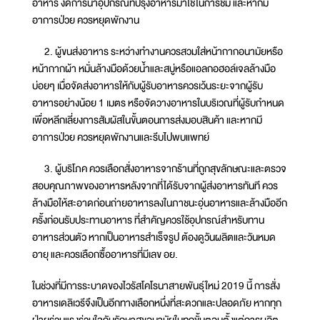
อาหาร งดการนำอุปกรณ์ที่ปรุงอาหารมาใช้ในการชิม และหากมี
อาการป่วย ควรหยุดพักงาน
2. ผู้ขนส่งอาหาร ระหว่างทำงานควรสวมใส่หน้ากากอนามัยหรือ
หน้ากากผ้า หมั่นล้างมือด้วยน้ำและสบู่หรือแอลกอฮอล์เจลล้างมือ
บ่อยๆ เมื่อจัดส่งอาหารให้กับผู้รับอาหารควรเว้นระยะจากผู้รับ
อาหารอย่างน้อย 1 เมตร หรือจัดวางอาหารในบริเวณที่ผู้รับกำหนด
เพื่อหลีกเลี่ยงการสัมผัสในขั้นตอนการส่งมอบสินค้า และหากมี
อาการป่วย ควรหยุดพักงานและรีบไปพบแพทย์
3. ผู้บริโภค ควรเลือกสั่งอาหารจากร้านที่ถูกสุขลักษณะและตรวจ
สอบคุณภาพของอาหารหลังจากที่ได้รับจากผู้ส่งอาหารทันที ควร
ล้างมือให้สะอาดก่อนถ่ายอาหารลงในภาชนะอุ่นอาหารและล้างมืออีก
ครั้งก่อนรับประทานอาหาร ที่สำคัญควรใช้อุปกรณ์สำหรับทาน
อาหารส่วนตัว หากเป็นอาหารสำเร็จรูป ต้องดูวันผลิตและวันหมด
อายุ และควรเลือกซื้ออาหารที่มีเลข อย.
ในช่วงที่มีการระบาดของไวรัสโคโรนาสายพันธุ์ใหม่ 2019 นี้ การสั่ง
อาหารเดลิเวรีจึงเป็นอีกทางเลือกหนึ่งที่สะดวกและปลอดภัย หากทุก