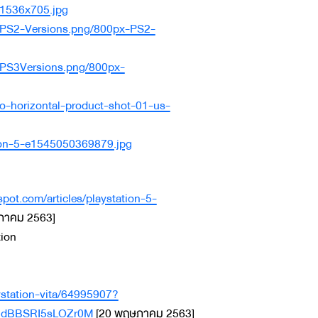
-1536x705.jpg
9/PS2-Versions.png/800px-PS2-
/PS3Versions.png/800px-
ro-horizontal-product-shot-01-us-
tion-5-e1545050369879.jpg
pot.com/articles/playstation-5-
ภาคม 2563]
tion
station-vita/64995907?
eJdBBSRI5sLOZr0M
[20 พฤษภาคม 2563]