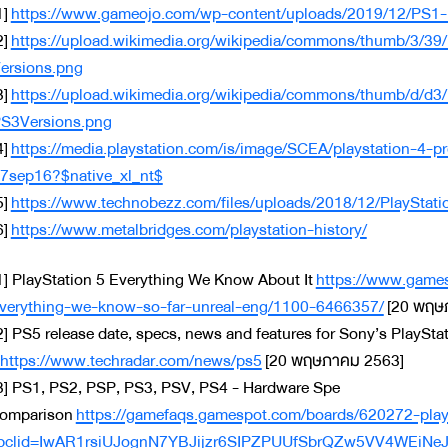
1]
https://www.gameojo.com/wp-content/uploads/2019/12/PS1
2]
https://upload.wikimedia.org/wikipedia/commons/thumb/3/3
ersions.png
3]
https://upload.wikimedia.org/wikipedia/commons/thumb/d/d3
S3Versions.png
4]
https://media.playstation.com/is/image/SCEA/playstation-4-p
7sep16?$native_xl_nt$
5]
https://www.technobezz.com/files/uploads/2018/12/PlaySta
6]
https://www.metalbridges.com/playstation-history/
1] PlayStation 5 Everything We Know About It
https://www.games
verything-we-know-so-far-unreal-eng/1100-6466357/
[20 พฤษ
2] PS5 release date, specs, news and features for Sony’s PlaySta
https://www.techradar.com/news/ps5
[20 พฤษภาคม 2563]
3] PS1, PS2, PSP, PS3, PSV, PS4 - Hardware Spe
omparison
https://gamefaqs.gamespot.com/boards/620272-play
bclid=IwAR1rsiUJognN7YBJijzr6SIPZPUUfSbrQZw5VV4WEiN