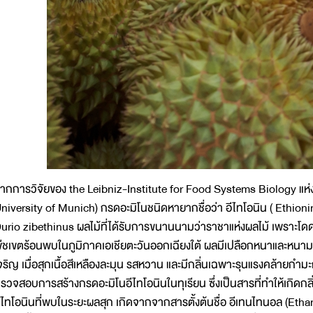
ากการวิจัยของ the Leibniz-Institute for Food Systems Biology แห่
niversity of Munich) กรดอะมิโนชนิดหายากชื่อว่า อีไทโอนิน ( Ethionin
urio zibethinus ผลไม้ที่ได้รับการขนานนามว่าราชาแห่งผลไม้ เพราะโดดเ
ืชเขตร้อนพบในภูมิภาคเอเชียตะวันออกเฉียงใต้ ผลมีเปลือกหนาและหนามแ
จริญ เมื่อสุกเนื้อสีเหลืองละมุน รสหวาน และมีกลิ่นเฉพาะรุนแรงคล้ายกำ
รวจสอบการสร้างกรดอะมิโนอีไทโอนินในทุเรียน ซึ่งเป็นสารที่ทำให้เกิดกลิ
ีไทโอนินที่พบในระยะผลสุก เกิดจากจากสารตั้งต้นชื่อ อีเทนไทนอล (Eth