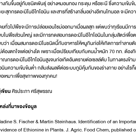
่างกันขึ้นอยู่กับชนิดพันธุ์ อย่างหมอนทอง กระดุม หรือชะนี ซึ่งความเข้ม
ะยะสุกกรดอะมิโนอีไทโอนิน และสารที่สร้างกลิ่นอย่างอีเทนไทนอล จะมีความ
ดยทั่วไปพืชจะมีการปล่อยเอนไซม์ออกมาเมื่อผลสุก แต่พบว่าทุเรียนมีการสร
บในพืชส่วนใหญ่ และมีการทดสอบกรดอะมิโนอีไทโอนินในกลุ่มสัตว์เพื่
บว่า เมื่อผสมกรดอะมิโนชนิดนี้กับอาหารให้หนูกินก่อให้เกิดการทำลายตั
ม่ต้องตกใจแต่อย่างใด เพราะเมื่อเปรียบเทียบกับคนน้ำหนัก 70 กก. ต้องกิน
าณกรดอะมิโนอีไทโอนินสูงจนก่อเกิดอันตรายต่อเซลล์ตับ ในทางตรงข้าม
อนินความเข้มข้นต่ำ กลับส่งผลดีต่อระบบภูมิคุ้มกันของร่างกาย อย่างไรก็
อเหมาะเพื่อสุขภาพของทุกคน!
ู้เขียน
ศิรประภา ศรีสุพรรณ
หล่งที่มาของข้อมูล
adine S. Fischer & Martin Steinhaus. Identification of an Importa
vidence of Ethionine in Plants. J. Agric. Food Chem, published 