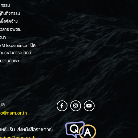
จกรรม
ิทินกิจกรรม
ดซื้อจัดจ้าง
าวสาร อพวช.
วนา
M Experience | เปิด
กประสบการณ์วิทย์
วมงานกับเรา
เมล
fo@nsm.or.th
ำหรับรับ-ส่งหนังสือราชการ)
raban@nsm.or.th