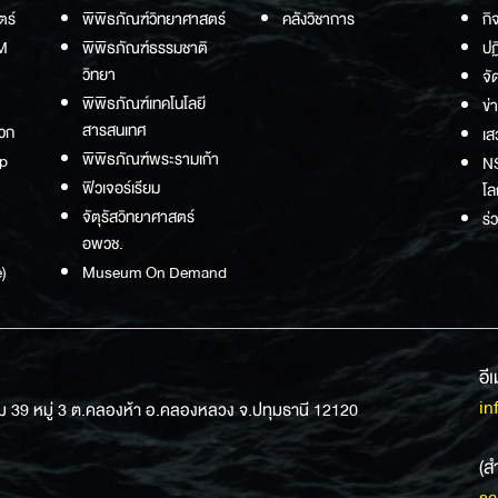
ตร์
พิพิธภัณฑ์วิทยาศาสตร์
คลังวิชาการ
กิ
M
พิพิธภัณฑ์ธรรมชาติ
ปฏ
วิทยา
จั
พิพิธภัณฑ์เทคโนโลยี
ข่
สารสนเทศ
วก
เส
พิพิธภัณฑ์พระรามเก้า
p
NS
ฟิวเจอร์เรียม
โล
จัตุรัสวิทยาศาสตร์
ร่
อพวช.
)
Museum On Demand
อี
in
ม 39 หมู่ 3 ต.คลองห้า อ.คลองหลวง จ.ปทุมธานี 12120
(ส
sa