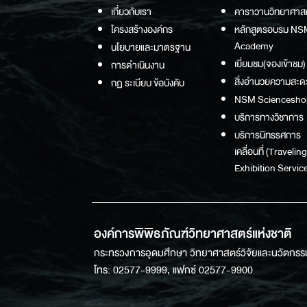
เกี่ยวกับเรา
คาราวานวิทยาศาส
โครงสร้างองค์กร
หลักสูตรอบรม NS
Academy
นโยบายและมาตรฐาน
เยี่ยมชม(จองเข้าชม)
การดำเนินงาน
สิ่งอำนวยความสะด
กฏ ระเบียบ ข้อบังคับ
NSM Sciencesho
บริการทางวิชาการ
บริการนิทรรศการ
เคลื่อนที่ (Traveling
Exhibition Service
องค์การพิพิธภัณฑ์วิทยาศาสตร์แห่งชาติ
กระทรวงการอุดมศึกษา วิทยาศาสตร์วิจัยและนวัตกรร
โทร: 02577-9999, แฟกซ์ 02577-9900