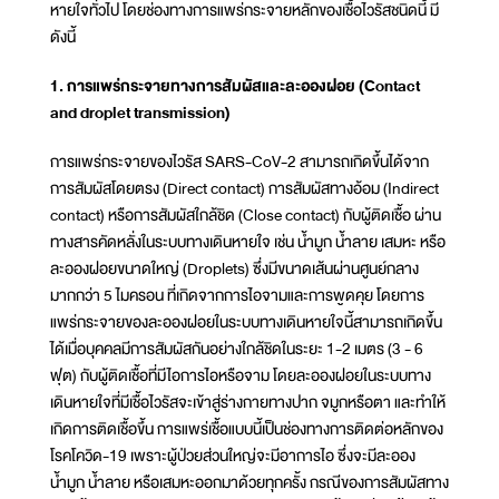
หายใจทั่วไป โดยช่องทางการแพร่กระจายหลักของเชื้อไวรัสชนิดนี้ มี
ดังนี้
1. การแพร่กระจายทางการสัมผัสและละอองฝอย (Contact
and droplet transmission)
การแพร่กระจายของไวรัส SARS-CoV-2 สามารถเกิดขึ้นได้จาก
การสัมผัสโดยตรง (Direct contact) การสัมผัสทางอ้อม (Indirect
contact) หรือการสัมผัสใกล้ชิด (Close contact) กับผู้ติดเชื้อ ผ่าน
ทางสารคัดหลั่งในระบบทางเดินหายใจ เช่น น้ำมูก น้ำลาย เสมหะ หรือ
ละอองฝอยขนาดใหญ่ (Droplets) ซึ่งมีขนาดเส้นผ่านศูนย์กลาง
มากกว่า 5 ไมครอน ที่เกิดจากการไอจามและการพูดคุย โดยการ
แพร่กระจายของละอองฝอยในระบบทางเดินหายใจนี้สามารถเกิดขึ้น
ได้เมื่อบุคคลมีการสัมผัสกันอย่างใกล้ชิดในระยะ 1-2 เมตร (3 - 6
ฟุต) กับผู้ติดเชื้อที่มีไอการไอหรือจาม โดยละอองฝอยในระบบทาง
เดินหายใจที่มีเชื้อไวรัสจะเข้าสู่ร่างกายทางปาก จมูกหรือตา และทำให้
เกิดการติดเชื้อขึ้น การแพร่เชื้อแบบนี้เป็นช่องทางการติดต่อหลักของ
โรคโควิด-19 เพราะผู้ป่วยส่วนใหญ่จะมีอาการไอ ซึ่งจะมีละออง
น้ำมูก น้ำลาย หรือเสมหะออกมาด้วยทุกครั้ง กรณีของการสัมผัสทาง