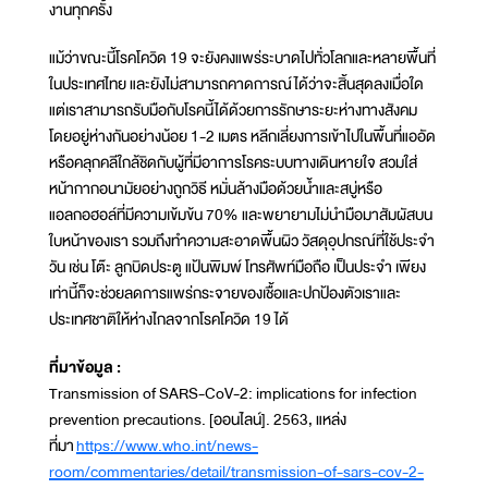
งานทุกครั้ง
แม้ว่าขณะนี้โรคโควิด 19 จะยังคงแพร่ระบาดไปทั่วโลกและหลายพื้นที่
ในประเทศไทย และยังไม่สามารถคาดการณ์ได้ว่าจะสิ้นสุดลงเมื่อใด
แต่เราสามารถรับมือกับโรคนี้ได้ด้วยการรักษาระยะห่างทางสังคม
โดยอยู่ห่างกันอย่างน้อย 1-2 เมตร หลีกเลี่ยงการเข้าไปในพื้นที่แออัด
หรือคลุกคลีใกล้ชิดกับผู้ที่มีอาการโรคระบบทางเดินหายใจ สวมใส่
หน้ากากอนามัยอย่างถูกวิธี หมั่นล้างมือด้วยน้ำและสบู่หรือ
แอลกอฮอล์ที่มีความเข้มข้น 70% และพยายามไม่นำมือมาสัมผัสบน
ใบหน้าของเรา รวมถึงทำความสะอาดพื้นผิว วัสดุอุปกรณ์ที่ใช้ประจำ
วัน เช่น โต๊ะ ลูกบิดประตู แป้นพิมพ์ โทรศัพท์มือถือ เป็นประจำ เพียง
เท่านี้ก็จะช่วยลดการแพร่กระจายของเชื้อและปกป้องตัวเราและ
ประเทศชาติให้ห่างไกลจากโรคโควิด 19 ได้
ที่มาข้อมูล :
Transmission of SARS-CoV-2: implications for infection
prevention precautions. [ออนไลน์]. 2563, แหล่ง
ที่มา
https://www.who.int/news-
room/commentaries/detail/transmission-of-sars-cov-2-