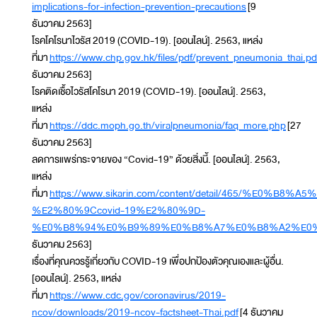
implications-for-infection-prevention-precautions
[9
ธันวาคม 2563]
โรคโคโรนาไวรัส 2019 (COVID-19). [ออนไลน์]. 2563, แหล่ง
ที่มา
https://www.chp.gov.hk/files/pdf/prevent_pneumonia_thai.pd
ธันวาคม 2563]
โรคติดเชื้อไวรัสโคโรนา 2019 (COVID-19). [ออนไลน์]. 2563,
แหล่ง
ที่มา
https://ddc.moph.go.th/viralpneumonia/faq_more.php
[27
ธันวาคม 2563]
ลดการแพร่กระจายของ “Covid-19” ด้วยสิ่งนี้. [ออนไลน์]. 2563,
แหล่ง
ที่มา
https://www.sikarin.com/content/detail/4
%E2%80%9Ccovid-19%E2%80%9D-
%E0%B8%94%E0%B9%89%E0%B8%A7%E0%B8%A2%E0
ธันวาคม 2563]
เรื่องที่คุณควรรู้เกี่ยวกับ COVID-19 เพื่อปกป้องตัวคุณเองและผู้อื่น.
[ออนไลน์]. 2563, แหล่ง
ที่มา
https://www.cdc.gov/coronavirus/2019-
ncov/downloads/2019-ncov-factsheet-Thai.pdf
[4 ธันวาคม