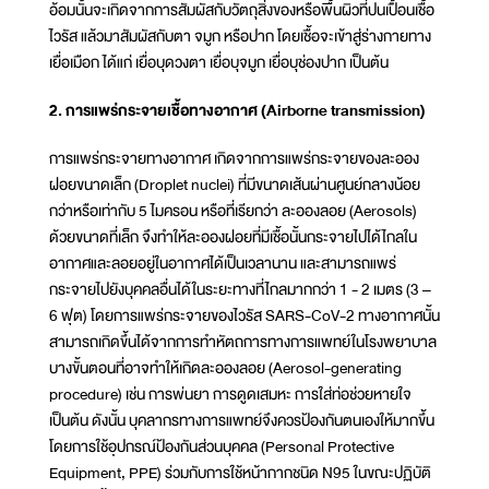
อ้อมนั้นจะเกิดจากการสัมผัสกับวัตถุสิ่งของหรือพื้นผิวที่ปนเปื้อนเชื้อ
ไวรัส แล้วมาสัมผัสกับตา จมูก หรือปาก โดยเชื้อจะเข้าสู่ร่างกายทาง
เยื่อเมือก ได้แก่ เยื่อบุดวงตา เยื่อบุจมูก เยื่อบุช่องปาก เป็นต้น
2. การแพร่กระจายเชื้อทางอากาศ (Airborne transmission)
การแพร่กระจายทางอากาศ เกิดจากการแพร่กระจายของละออง
ฝอยขนาดเล็ก (Droplet nuclei) ที่มีขนาดเส้นผ่านศูนย์กลางน้อย
กว่าหรือเท่ากับ 5 ไมครอน หรือที่เรียกว่า ละอองลอย (Aerosols)
ด้วยขนาดที่เล็ก จึงทำให้ละอองฝอยที่มีเชื้อนั้นกระจายไปได้ไกลใน
อากาศและลอยอยู่ในอากาศได้เป็นเวลานาน และสามารถแพร่
กระจายไปยังบุคคลอื่นได้ในระยะทางที่ไกลมากกว่า 1 - 2 เมตร (3 –
6 ฟุต) โดยการแพร่กระจายของไวรัส SARS-CoV-2 ทางอากาศนั้น
สามารถเกิดขึ้นได้จากการทำหัตถการทางการแพทย์ในโรงพยาบาล
บางขั้นตอนที่อาจทำให้เกิดละอองลอย (Aerosol-generating
procedure) เช่น การพ่นยา การดูดเสมหะ การใส่ท่อช่วยหายใจ
เป็นต้น ดังนั้น บุคลากรทางการแพทย์จึงควรป้องกันตนเองให้มากขึ้น
โดยการใช้อุปกรณ์ป้องกันส่วนบุคคล (Personal Protective
Equipment, PPE) ร่วมกับการใช้หน้ากากชนิด N95 ในขณะปฏิบัติ