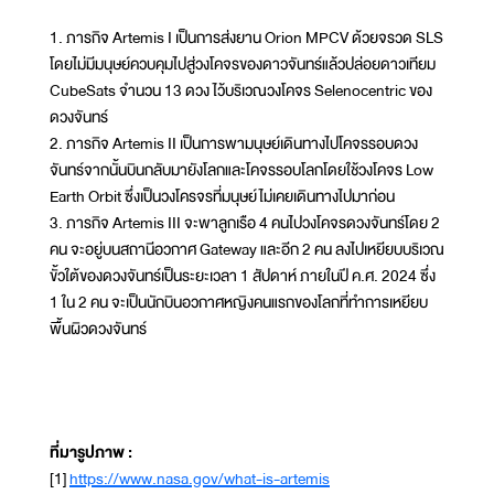
1. ภารกิจ Artemis I เป็นการส่งยาน Orion MPCV ด้วยจรวด SLS
โดยไม่มีมนุษย์ควบคุมไปสู่วงโคจรของดาวจันทร์แล้วปล่อยดาวเทียม
CubeSats จำนวน 13 ดวง ไว้บริเวณวงโคจร Selenocentric ของ
ดวงจันทร์
2. ภารกิจ Artemis II เป็นการพามนุษย์เดินทางไปโคจรรอบดวง
จันทร์จากนั้นบินกลับมายังโลกและโคจรรอบโลกโดยใช้วงโคจร Low
Earth Orbit ซึ่งเป็นวงโครจรที่มนุษย์ไม่เคยเดินทางไปมาก่อน
3. ภารกิจ Artemis III จะพาลูกเรือ 4 คนไปวงโคจรดวงจันทร์โดย 2
คน จะอยู่บนสถานีอวกาศ Gateway และอีก 2 คน ลงไปเหยียบบริเวณ
ขั้วใต้ของดวงจันทร์เป็นระยะเวลา 1 สัปดาห์ ภายในปี ค.ศ. 2024 ซึ่ง
1 ใน 2 คน จะเป็นนักบินอวกาศหญิงคนแรกของโลกที่ทำการเหยียบ
พื้นผิวดวงจันทร์
ที่มารูปภาพ :
[1]
https://www.nasa.gov/what-is-artemis