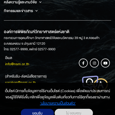
คลังความรู้และงานวิจัย
กิจกรรมและข่าวสาร
องค์การพิพิธภัณฑ์วิทยาศาสตร์แห่งชาติ
กระทรวงการอุดมศึกษา วิทยาศาสตร์วิจัยและนวัตกรรม 39 หมู่ 3 ต.คลองห้า
อ.คลองหลวง จ.ปทุมธานี 12120
โทร: 02577-9999, แฟกซ์ 02577-9900
อีเมล
info@nsm.or.th
(สำหรับรับ-ส่งหนังสือราชการ)
saraban@nsm.or.th
เว็บไซค์ มีการเก็บข้อมูลการใช้งานเว็บไซต์ (Cookies) เพื่อพัฒนาประสบการณ์
ของผู้ใช้ให้ดียิ่งขึ้น คลิกเพื่อดูข้อมูลเพิ่มเติมเกี่ยวกับการใช้คุกกี้ของเราผ่านทาง
ช่องทางการสอบถามข้อมูล
‘นโยบายความเป็นส่วนตัว'
ยอมรับ
ไม่ ขอบคุณ