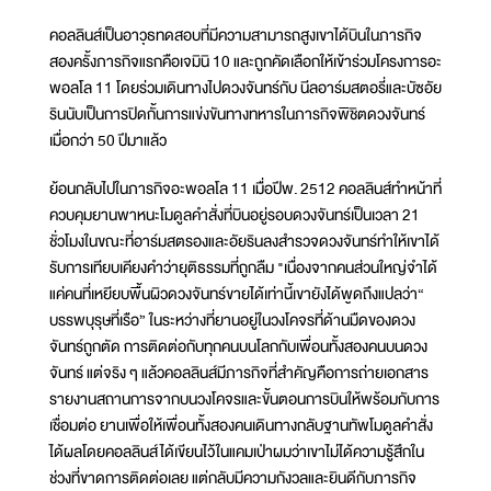
คอลลินส์เป็นอาวุธทดสอบที่มีความสามารถสูงเขาได้บินในภารกิจ
สองครั้งภารกิจแรกคือเจมินิ 10 และถูกคัดเลือกให้เข้าร่วมโครงการอะ
พอลโล 11 โดยร่วมเดินทางไปดวงจันทร์กับ นีลอาร์มสตอรี่และบัซอัย
รินนับเป็นการปิดกั้นการแข่งขันทางทหารในภารกิจพิชิตดวงจันทร์
เมื่อกว่า 50 ปีมาแล้ว
ย้อนกลับไปในภารกิจอะพอลโล 11 เมื่อปีพ. 2512 คอลลินส์ทำหน้าที่
ควบคุมยานพาหนะโมดูลคำสั่งที่บินอยู่รอบดวงจันทร์เป็นเวลา 21
ชั่วโมงในขณะที่อาร์มสตรองและอัยรินลงสำรวจดวงจันทร์ทำให้เขาได้
รับการเทียบเคียงคำว่ายุติธรรมที่ถูกลืม "เนื่องจากคนส่วนใหญ่จำได้
แค่คนที่เหยียบพื้นผิวดวงจันทร์ขายได้เท่านี้เขายังได้พูดถึงแปลว่า“
บรรพบุรุษที่เรือ” ในระหว่างที่ยานอยู่ในวงโคจรที่ด้านมืดของดวง
จันทร์ถูกตัด การติดต่อกับทุกคนบนโลกกับเพื่อนทั้งสองคนบนดวง
จันทร์ แต่จริง ๆ แล้วคอลลินส์มีภารกิจที่สำคัญคือการถ่ายเอกสาร
รายงานสถานการจากบนวงโคจรและขั้นตอนการบินให้พร้อมกับการ
เชื่อมต่อ ยานเพื่อให้เพื่อนทั้งสองคนเดินทางกลับฐานทัพโมดูลคำสั่ง
ได้ผลโดยคอลลินส์ได้เขียนไว้ในแคมเป่าผมว่าเขาไม่ได้ความรู้สึกใน
ช่วงที่ขาดการติดต่อเลย แต่กลับมีความกังวลและยินดีกับภารกิจ