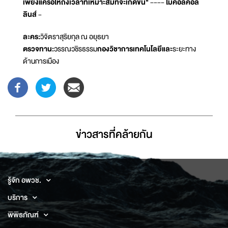
เพียงแค่รอให้ถึงเวลาที่เหมาะสมที่จะเกิดขึ้น" ---- ไมคอลคอล
ลินส์ -
ละคร:
วิจิตราสุริยกุล ณ อยุธยา
ตรวจทาน:
วรรณวชิรธรรม
กองวิชาการเทคโนโลยีและ
ระยะทาง
ด้านการเมือง
ข่าวสารที่่คล้ายกัน
รู้จัก อพวช.
บริการ
พิพิธภัณฑ์