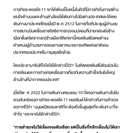
ภารกิจอะพอลโล 11 เขาได้เตียงเป็นหนึ่งในคิวที่มีภารกิจในการสร้าง
แรงใจด้านบนและด้านล่างโดยได้เดินทางไปยังต่างประเทศและได้เคย
เดินทางมาประเทศไทยเมื่อปี พ.ศ. 2512 ในการที่เวทีประชุมผู้อำนวย
การสนามบินเครื่องราชอิสริยาภรณ์จอมปลอมที่น่ายกย่องยิ่งช้าง
เผือกชั้นตริตราภรณ์ช้างเผือกให้แก่เขานี้คอลลินส์ยังเคยดำรง
ตำแหน่งผู้อำนวยการของยานพาหนะและกองทัพแห่งชาติของ
ประเทศของประเทศใน กรุงตุลอีกด้วย
โดยประธานาธิปดีโจไดไรได้กล่าวไว้ว่า“ ไมเคิลคอลลินส์มีส่วนร่วมใน
การเขียนและการถ่ายทอดเรื่องราวเกี่ยวกับความสำเร็จอันยิ่งใหญ่
ด้านข้างที่น่าภาคของประเทศ”
เมื่อปีพ. ศ. 2522 ในการเดินทางครบรอบ 10 ปีของการเดินทางไปยัง
ดวงจันทร์ของภารกิจอะพอลโล 11 คอลลินล์ได้กล่าวถึงการสำรวจ
อวกาศไว้ว่า "มนุษย์มีธรรมชาติที่จะต้องถึงขั้นสูงสุดที่จะเดินทาง ที่จะ
เข้าใจ "และเขายังได้กล่าวไว้ว่า
"การสำรวจไม่ใช่เรื่องของตัวเลือก แต่เป็นสิ่งที่หลีกเลี่ยงไม่ได้เรา