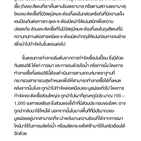
เชื้อ (ถังขยะสีแดงที่เราเห็นตามโรงพยาบาล หรือตามสถานพยาบาล)
โดยขยะติดเชื้อที่มีวัสดุมีคมจะต้องทิ้งลงในกล่องหรือถังที่มีความแข็ง
แรงป้องกันต่อการทะลุและจะต้องปิดฝาให้แน่นสนิทเพื่อความ
ปลอดภัย ส่วนขยะติดเชื้อที่ไม่มีวัสดุมีคมจะต้องทิ้งลงในถุงสีแดงที่มี
ความทนทานต่อสารเคมีและจะต้องมัดปากถุงให้แน่นก่อนการขนย้าย
เพื่อนำไปกำจัดในขั้นตอนต่อไป
ขั้นตอนการทำลายเริ่มต้นจากการกำจัดเชื้อปนเปื้อน ซึ่งมีด้วย
กันสองวิธี ได้แก่ การเผา และการอบด้วยไอน้ำ หรือการนึ่ง โดยการ
ทำลายเชื้อทั้งสองวิธีนี้ต้องดำเนินการตามเกณฑ์มาตราฐานที่
กระทรวงสาธารณสุขกำหนดเพื่อให้สามารถทำลายเชื้อได้ทั้งหมด
หลังจากนั้นจึงจะถูกนำไปกำจัดต่อเหมือนขยะมูลฝอยทั่วไป โดยการ
กำจัดขยะติดเชื้อส่วนใหญ่จะถูกนำไปเผาที่อุณหภูมิประมาณ 700 –
1,000 องศาเซลเซียส ซึ่งส่วนของขี้เถ้าที่มีส่วนประกอบของโลหะ อาจ
ถูกนำกลับมาใช้ใหม่ได้ นอกจากนั้นในบางพื้นที่ที่มีปริมาณขยะ
มูลฝอยอยู่มากสามารถที่จะนำพลังงานความร้อนที่ได้จากการเผา
ไหม้มาใช้ในการผลิตไอน้ำ หรือผลิตกระแสไฟฟ้ามาใช้ในครัวเรือนได้
อีกด้วย