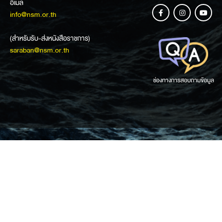
อีเมล
info@nsm.or.th
(สำหรับรับ-ส่งหนังสือราชการ)
saraban@nsm.or.th
ช่องทางการสอบถามข้อมูล