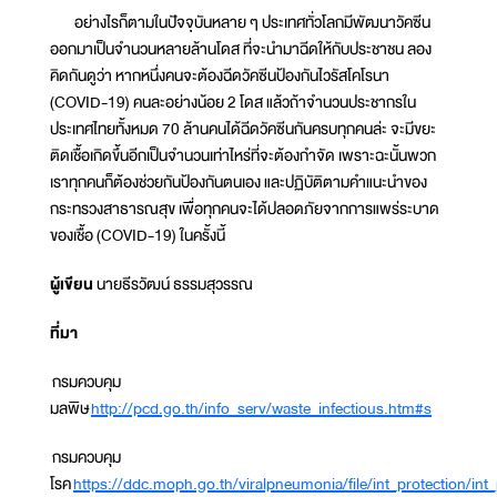
อย่างไรก็ตามในปัจจุบันหลาย ๆ ประเทศทั่วโลกมีพัฒนาวัคซีน
ออกมาเป็นจำนวนหลายล้านโดส ที่จะนำมาฉีดให้กับประชาชน ลอง
คิดกันดูว่า หากหนึ่งคนจะต้องฉีดวัคซีนป้องกันไวรัสโคโรนา
(COVID-19) คนละอย่างน้อย 2 โดส แล้วถ้าจำนวนประชากรใน
ประเทศไทยทั้งหมด 70 ล้านคนได้ฉีดวัคซีนกันครบทุกคนล่ะ จะมีขยะ
ติดเชื้อเกิดขึ้นอีกเป็นจำนวนเท่าไหร่ที่จะต้องกำจัด เพราะฉะนั้นพวก
เราทุกคนก็ต้องช่วยกันป้องกันตนเอง และปฏิบัติตามคำแนะนำของ
กระทรวงสาธารณสุข เพื่อทุกคนจะได้ปลอดภัยจากการแพร่ระบาด
ของเชื้อ (COVID-19) ในครั้งนี้
ผู้เขียน
นายธีรวัฒน์ ธรรมสุวรรณ
ที่มา
กรมควบคุม
มลพิษ
http://pcd.go.th/info_serv/waste_infectious.htm#s
กรมควบคุม
โรค
https://ddc.moph.go.th/viralpneumonia/file/int_protection/in