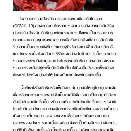
ในสถานการณ์ปัจจุบัน การระบาดของเชื้อไวรัสโคโรนา
(COVID-19) ส่งผลกระทบในหลาย ๆ ด้าน รวมถึง การดำเนินชีวิต
ประจำวัน ปัจจุบัน วัคซีนถูกพัฒนาและนำไปใช้เพื่อเป็นการลดการ
ระบาดและความรุนแรงของอาการเมื่อเกิดการติดเชื้อ การฉีกวัคซีน
จึงกลายเป็นความหวังที่ทำให้เศรษฐกิจในประเทศฟื้นกลับมาอีกครั้ง
และประชาชนก็จะได้กลับมาใช้ชีวิตได้อย่างปกติ อย่างไรก็ตาม หลาย
ๆ คนอาจทราบถึงข้อมูลและประโยชน์ของวัคซีนมาบ้างแล้ว แต่หลาย
ๆ คน อาจจะยังไม่รู้ว่าเข็มฉีดวัคซีนที่เราใช้ฉีด เมื่อใช้งานเสร็จแล้วจะ
ต้องนำไปกำจัดอย่างไรให้ปลอดภัยและไม่แพร่กระจายเชื้อ
เข็มที่เราใช้ฉีดวัคซีนหรือเข็มฉีดยานั้น ถูกจัดให้อยู่ในกลุ่มขยะติด
เชื้อ หรือขยะทางการแพทย์ ซึ่งเป็นขยะที่มีเชื้อโรคปนเปื้อนอยู่ ถ้ามีการ
สัมผัสกับขยะติดเชื้อก็อาจมีความเสี่ยงให้เกิดโรคติดเชื้อต่าง ๆ ได้ เช่น
โรคตับอักเสบ โรคระบบทางเดินหายใจ หรือแม้แต่โรคเอดส์รวมทั้งการ
เกิดความเสี่ยงของการแพร่กระจายเชื้อโรคทำให้มีผลกระทบต่อ
สุขภาพของประชาชนและสิ่งแวดล้อม จึงจำเป็นต้องมีการกำจัดอย่าง
ถูกวิธี เมื่อใช้งานเสร็จแล้ว ก็จะต้องถูกทิ้งลงในถังขยะประเภทขยะติด