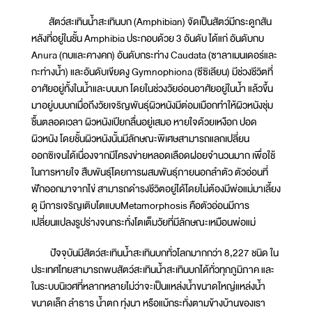
สัตว์สะเทินน้ำสะเทินบก (Amphibian) จัดเป็นสัตว์มีกระดูกสัน
หลังที่อยู่ในชั้น Amphibia ประกอบด้วย 3 อันดับ ได้แก่ อันดับกบ
Anura (กบและคางคก) อันดับกระท่าง Caudata (ซาลาเมนเดอร์และ
กะท่างน้ำ) และอันดับเขียดงู Gymnophiona (ซีซิเลียน) มีช่วงชีวิตที่
อาศัยอยู่ทั้งในน้ำและบนบก โดยในช่วงวัยอ่อนอาศัยอยู่ในน้ำ แล้วขึ้น
มาอยู่บนบกเมื่อถึงวัยเจริญพันธุ์ผิวหนังมีต่อมเมือกทำให้ผิวหนังชุ่ม
ชื้นตลอดเวลา ผิวหนังเปียกลื่นอยู่เสมอ หายใจด้วยเหงือก ปอด
ผิวหนัง โดยชั้นผิวหนังนั้นมีลักษณะพิเศษสามารถแลกเปลี่ยน
ออกซิเจนได้เนื่องจากมีโครงข่ายหลอดเลือดฝอยจำนวนมาก เพื่อใช้
ในการหายใจ สืบพันธุ์โดยการผสมพันธุ์ภายนอกลำตัว ตัวอ่อนที่
ฟักออกมาจากไข่ สามารถดำรงชีวิตอยู่ได้โดยไม่ต้องมีพ่อแม่มาเลี้ยง
ดู มีการเจริญเติบโตแบบMetamorphosis คือตัวอ่อนมีการ
เปลี่ยนแปลงรูปร่างจนกระทั่งโตเต็มวัยที่มีลักษณะเหมือนพ่อแม่
ปัจจุบันมีสัตว์สะเทินน้ำสะเทินบกทั่วโลกมากกว่า 8,227 ชนิด ใน
ประเทศไทยสามารถพบสัตว์สะเทินน้ำสะเทินบกได้ทั่วทุกภูมิภาค และ
ในระบบนิเวศที่หลากหลายไม่ว่าจะเป็นแหล่งน้ำขนาดใหญ่แหล่งน้ำ
ขนาดเล็ก ลำธาร น้ำตก ทุ่งนา หรือแม้กระทั่งตามข้างบ้านของเรา