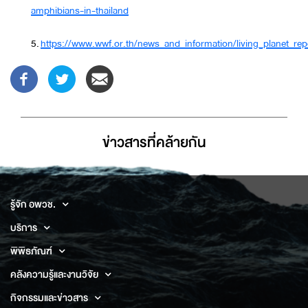
amphibians-in-thailand
5.
https://www.wwf.or.th/news_and_information/living_planet_rep
ข่าวสารที่่คล้ายกัน
รู้จัก อพวช.
บริการ
พิพิธภัณฑ์
คลังความรู้และงานวิจัย
กิจกรรมและข่าวสาร