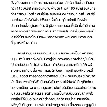
ปัจจุบันประเทศไทยมีการรายงานการค้นพบสัตว์สะเทินน้ำสะเทินบก
กว่า 170 สปีชีส์ ได้แก่ อันดับกบ จำนวน 7 วงศ์ 160 สปีชีส์ อันดับกระ
ท่าง จำนวน 1 วงศ์ 4 สปีชีส์ และอันดับเขียดงู จำนวน 1 วงศ์ 6 สปีชีส์
การค้นพบสัตว์ชนิดใหม่เพิ่มมากขึ้นเรื่อย ๆ ในแต่ละปี เนื่องด้วย
ประเทศไทยตั้งอยู่ในเขตร้อน มีภูมิอากาศแบบร้อนชื้นอีกทั้งยังมีความ
แตกต่างของสภาพภูมิอากาศและสภาพภูมิประเทศ ซึ่งปัจจัยเหล่านี้
เองที่ทำให้ประเทศไทยมีทรัพยากรทางชีวภาพที่มีความหลากหลาย
ที่สุดแห่งหนึ่งของโลก
สัตว์สะเทินน้ำสะเทินบกไม่ได้มีประโยชน์เพียงแค่เป็นอาหารของ
มนุษย์เท่านั้น หน้าที่ของมันเมื่ออยู่ท่ามกลางธรรมชาติสำคัญไม่น้อย
ไปกว่าสัตว์กลุ่มใด ไม่ว่าจะเป็นการกำจัดแมลงนานาชนิดไม่ให้แพร่
ระบาดมากเกินไป นั่นเพราะแมลงจัดเป็นอาหารหลักของสัตว์กลุ่มนี้
ในระยะตัวอ่อนหรือลูกอ๊อดที่อาศัยอยู่ในน้ำ พวกมันกินสัตว์น้ำขนาด
เล็กเป็นอาหาร อีกทั้งตัวมันเองยังเป็นอาหารให้สัตว์ตัวอื่นๆอีกด้วย
นอกจากนี้สภาพความสมบูรณ์ของตัวเต็มวัยมีความอ่อนไหวต่อการ
เปลี่ยนแปลงสิ่งแวดล้อมและยังสามารถเป็นดัชนีบ่งบอกถึงสภาพสิ่ง
แวดล้อมได้เป็นอย่างดี อย่างไรก็ตามสัตว์สะเทินน้ำสะเทินบกต้อง
เผชิญกับภัยคุกคามอย่างไม่เคยปรากฏมาก่อน เนื่องจากการสูญเสีย