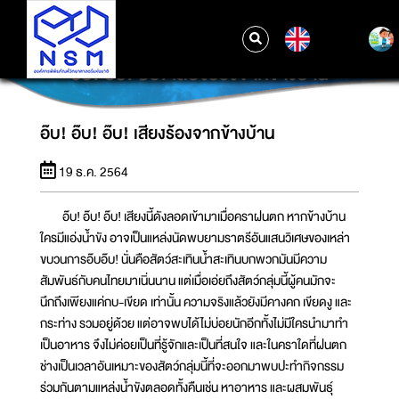
EN
อ๊บ! อ๊บ! อ๊บ! เสียงร้องจากข้างบ้าน
อ๊บ! อ๊บ! อ๊บ! เสียงร้องจากข้างบ้าน
19 ธ.ค. 2564
อ๊บ! อ๊บ! อ๊บ! เสียงนี้ดังลอดเข้ามาเมื่อคราฝนตก หากข้างบ้าน
ใครมีแอ่งน้ำขัง อาจเป็นแหล่งนัดพบยามราตรีอันแสนวิเศษของเหล่า
ขบวนการอ๊บอ๊บ! นั่นคือสัตว์สะเทินน้ำสะเทินบกพวกมันมีความ
สัมพันธ์กับคนไทยมาเนิ่นนาน แต่เมื่อเอ่ยถึงสัตว์กลุ่มนี้ผู้คนมักจะ
นึกถึงเพียงแค่กบ-เขียด เท่านั้น ความจริงแล้วยังมีคางคก เขียดงู และ
กระท่าง รวมอยู่ด้วย แต่อาจพบได้ไม่บ่อยนักอีกทั้งไม่มีใครนำมาทำ
เป็นอาหาร จึงไม่ค่อยเป็นที่รู้จักและเป็นที่สนใจ และในคราใดที่ฝนตก
ช่างเป็นเวลาอันเหมาะของสัตว์กลุ่มนี้ที่จะออกมาพบปะทำกิจกรรม
ร่วมกันตามแหล่งน้ำขังตลอดทั้งคืนเช่น หาอาหาร และผสมพันธุ์