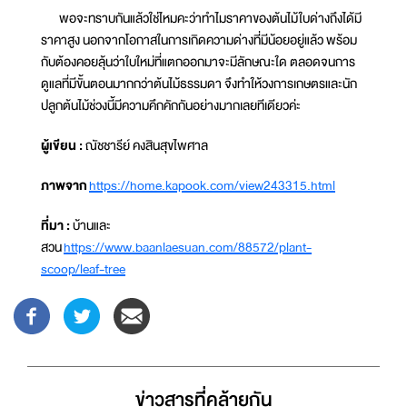
พอจะทราบกันแล้วใช่ไหมคะว่าทำไมราคาของต้นไม้ใบด่างถึงได้มี
ราคาสูง นอกจากโอกาสในการเกิดความด่างที่มีน้อยอยู่แล้ว พร้อม
กับต้องคอยลุ้นว่าใบใหม่ที่แตกออกมาจะมีลักษณะใด ตลอดจนการ
ดูแลที่มีขั้นตอนมากกว่าต้นไม้ธรรมดา จึงทำให้วงการเกษตรและนัก
ปลูกต้นไม้ช่วงนี้มีความคึกคักกันอย่างมากเลยทีเดียวค่ะ
ผู้เขียน :
ณัชชารีย์ คงสินสุขไพศาล
ภาพจาก
https://home.kapook.com/view243315.html
ที่มา :
บ้านและ
สวน
https://www.baanlaesuan.com/88572/plant-
scoop/leaf-tree
ข่าวสารที่่คล้ายกัน