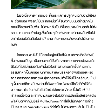
ในช่วงนี้ หลาย ๆ คนคงจะเห็นกระแสการปลูกต้นไม้กันบ้างใช่ไหม
คะ ซึ่งลักษณะพรรณไม้ประเภทหนึ่งที่ได้รับความนิยมอย่างมากใน
ตอนนี้ก็คงจะหนีไม่พ้น ‘ ไม้ด่าง ’ อันเป็นที่ชื่นชอบของนักปลูกต้นไม้ทั้ง
หลาย แถมราคาก็ขยับสูงขึ้นเรื่อย ๆ อีกต่างหาก แต่เคยสงสัยหรือไม่
ว่าทำไมต้นไม้ถึงเกิดใบด่าง? เรามาค้นหาความลับของต้นไม้ใบด่าง
กันค่ะ
โดยธรรมชาติ ต้นไม้ส่วนใหญ่จะมีใบสีเขียว แต่การเกิดสีด่าง มี
ทั้งด่างแบบเป็นจุด เป็นแถบลายสี ซึ่งเกิดจากการกระจายตัวของเม็ด
สีในใบที่ไม่สม่ำเสมอกัน ดังนั้นไม้ใบด่างสามารถเกิดขึ้นได้เองตาม
ธรรมชาติที่เป็นลักษณะปกติของสายพันธุ์ แต่อาจพบได้น้อย หรือ
อาจเกิดจากการกลายพันธุ์จากสารเคมี ทำให้ต้นไม้เกิดลักษณะใหม่
ๆ ขึ้นมา แต่ก็อาจมีบางส่วนที่เกิดจากโรค โดยจะมีไวรัสที่ทำให้เกิด
อาการของโรคใบด่างในต้นไม้ เช่น Mosaic Virus ซึ่งไวรัสเข้าไป
ทำลายเนื้อเยื่อและทำให้บางส่วนของใบไม่มีการผลิตเม็ดสีหรือคลอโร
ฟิลด์ นอกจากนั้นยังมี Mottled Virus ที่ทำให้ใบไม้เกิดอาการด่าง
เป็นจุด ๆ และ Vascular Virus ที่ทำให้ใบไม้ด่างเฉพาะเส้นใย เป็นต้น