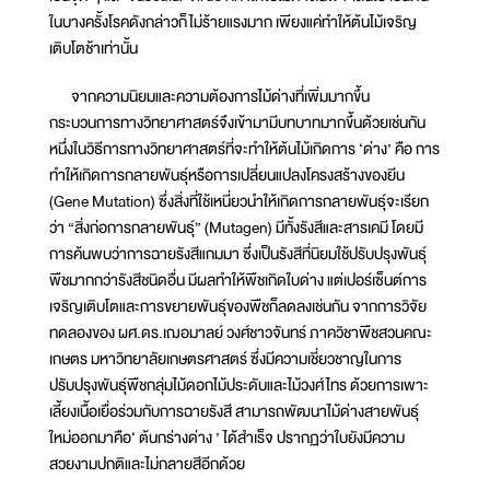
ในบางครั้งโรคดังกล่าวก็ไม่ร้ายแรงมาก เพียงแค่ทำให้ต้นไม้เจริญ
เติบโตช้าเท่านั้น
จากความนิยมและความต้องการไม้ด่างที่เพิ่มมากขึ้น
กระบวนการทางวิทยาศาสตร์จึงเข้ามามีบทบาทมากขึ้นด้วยเช่นกัน
หนึ่งในวิธีการทางวิทยาศาสตร์ที่จะทำให้ต้นไม้เกิดการ ‘ด่าง’ คือ การ
ทำให้เกิดการกลายพันธุ์หรือการเปลี่ยนแปลงโครงสร้างของยีน
(Gene Mutation) ซึ่งสิ่งที่ใช้เหนี่ยวนำให้เกิดการกลายพันธุ์จะเรียก
ว่า “สิ่งก่อการกลายพันธุ์” (Mutagen) มีทั้งรังสีและสารเคมี โดยมี
การค้นพบว่าการฉายรังสีแกมมา ซึ่งเป็นรังสีที่นิยมใช้ปรับปรุงพันธุ์
พืชมากกว่ารังสีชนิดอื่น มีผลทำให้พืชเกิดใบด่าง แต่เปอร์เซ็นต์การ
เจริญเติบโตและการขยายพันธุ์ของพืชก็ลดลงเช่นกัน จากการวิจัย
ทดลองของ ผศ.ดร.เฌอมาลย์ วงศ์ชาวจันทร์ ภาควิชาพืชสวนคณะ
เกษตร มหาวิทยาลัยเกษตรศาสตร์ ซึ่งมีความเชี่ยวชาญในการ
ปรับปรุงพันธุ์พืชกลุ่มไม้ดอกไม้ประดับและไม้วงศ์ไทร ด้วยการเพาะ
เลี้ยงเนื้อเยื่อร่วมกับการฉายรังสี สามารถพัฒนาไม้ด่างสายพันธุ์
ใหม่ออกมาคือ‘ ต้นกร่างด่าง ’ ได้สำเร็จ ปรากฏว่าใบยังมีความ
สวยงามปกติและไม่กลายสีอีกด้วย