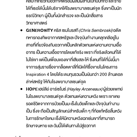
ศิลปะที่เกี่ยวกับอวกาศพร้อมผสมผสานไปกับบทกวี และราย
ได้ที่เธอได้นั้นได้บริจาคให้โรงพยาบาลเซนต์จูด ซึ่งเขาเป็นนัก
ธรณีวิทยา ผู้เป็นทั้งนักสำรวจ และเป็นนักสื่อสาร
วิทยาศาสตร์
GENEROSITY
คริส เซมโบรสกี
(Chris Sembroski)
อดีต
ทหารกองทัพอากาศ​สหรัฐและปัจจุบันทำงานคลุกคลีอยู่​ใน
สายที่เกี่ยวข้องกับอวกาศ​เป็นหลักตัวแทนแห่งความความเอื้อ
อาทร เป็นความเอื้ออาทรโดยแท้จริง เพราะที่จริงแล้วคนที่ได้
ไม่ใช่เขา แต่เป็นเพื่อนของเขาที่เสียสละให้ ซึ่งคนที่ได้ที่นั่งนี้มา
จาการสุ่มรายชื่อจากล็อตตาลี่ที่เปิดให้ซื้อขายในโครงการ
Inspiration 4 โดยได้ระดมทุนรวมเป็นเงินกว่า 200 ล้านดอล
ล่าห์สหรัฐ ให้กับโรงพยาบาลเซนต์จูด
HOPE
เฮย์ลีย์ อาร์เซโนซ์
(Hayley Arceneaux)
ผู้ช่วยแพทย์
ในโรงพยาบาลเซนต์จูด ตัวแทนแห่งความหวัง เพราะเขาเคย
รอดชีวิตจากการป่วยเป็นมะเร็งในวัยเด็กและปัจจุบันทำงาน
เป็น ซึ่งจะถือเป็นสัญลักษณ์สำหรับเด็ก ๆ ที่ท้อแท้หรือสิ้นหวัง
ในการรักษาโรคมะเร็งให้มีความหวังเฉกเช่นเขาที่สามารถ
รักษาจนหาย และวันนี้ได้เดินทางไปสู่อวกาศ