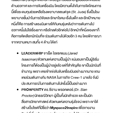
ด้านอวกาศ และการขับเครื่องบิน โดยมีความตั้งใจในการจัดโครงการ
นี้เพื่อระดมทุนช่วยเหลือโรงพยาบาลเซนต์จูด (St. Jude) ซึ่งเป็นโรง
พยาบาลชั้นนำในการวิจัยและรักษาโรคมะเร็งในเด็ก และอีกเป้าหมาย
หนึ่งก็คือ การสร้างแรงบันดาลให้กับคนรุ่นหลังว่าการเดินทางไป
อวกาศนั้นไม่ใช่เรื่องยาก หรือไกลตัวอีกต่อไป อีกหน้าที่หนึ่งของเขาก็
คือการคัดเลือกนักบินที่จะร่วมเดินทางไปด้วยอีก 3 คน โดยพิจารณา
จากความเหมาะสมทั้ง 4 ด้าน ได้แก่
LEADERSHIP
จาเร็ด ไอแซคแมน
(Jared
Isaacman)
ตัวแทนแห่งความเป็นผู้นำ แน่นอนเขาเป็นผู้ริเริ่ม
โครงการก็ต้องเป็นผู้นำอยู่แล้ว แต่ที่สำคัญคือ เขาเป็นนักบินที่
ชำนาญ เพราะเคยเข้าแข่งขันขับเครื่องบินอย่างมากมาย แถม
เคยร่วมเดินทางกับ NASA ในภารกิจ Crew-1 มาแล้ว จึงมี
ประสบการณ์ในการเดินทางไปครั้งนี้เป็นอย่างมาก
PROSPERITY
ดร.ซีอาน พรอคเตอร์
(Dr. Sian
Proctor)
นักธรณีวิทยา ผู้เป็นทั้งนักสำรวจ และเป็นนัก
สื่อสารวิทยาศาสตร์ ตัวแทนแห่งความรุ่งโรจน์ เพราะเขาได้
สร้างเว็บไซต์ที่มีชื่อว่า
Myspace2Inspire
เพื่อขายงาน