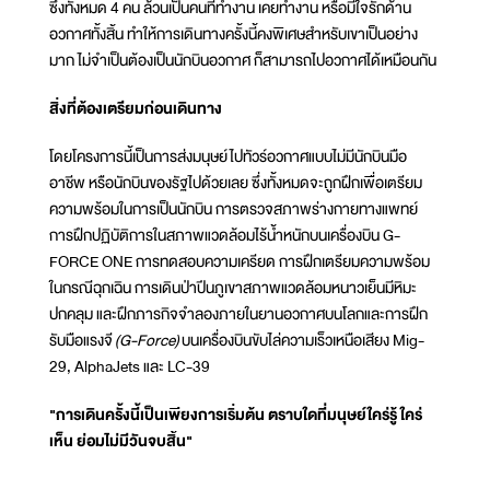
ซึ่งทั้งหมด 4 คน ล้วนเป็นคนที่ทำงาน เคยทำงาน หรือมีใจรักด้าน
อวกาศทั้งสิ้น ทำให้การเดินทางครั้งนี้คงพิเศษสำหรับเขาเป็นอย่าง
มาก ไม่จำเป็นต้องเป็นนักบินอวกาศ ก็สามารถไปอวกาศได้เหมือนกัน
สิ่งที่ต้องเตรียมก่อนเดินทาง
โดยโครงการนี้เป็นการส่งมนุษย์ไปทัวร์อวกาศแบบไม่มีนักบินมือ
อาชีพ หรือนักบินของรัฐไปด้วยเลย ซึ่งทั้งหมดจะถูกฝึกเพื่อเตรียม
ความพร้อมในการเป็นนักบิน การตรวจสภาพร่างกายทางแพทย์
การฝึกปฏิบัติการในสภาพแวดล้อมไร้น้ำหนักบนเครื่องบิน G-
FORCE ONE การทดสอบความเครียด การฝึกเตรียมความพร้อม
ในกรณีฉุกเฉิน การเดินป่าปีนภูเขาสภาพแวดล้อมหนาวเย็นมีหิมะ
ปกคลุม และฝึกภารกิจจำลองภายในยานอวกาศบนโลกและการฝึก
รับมือแรงจี
(G-Force)
บนเครื่องบินขับไล่ความเร็วเหนือเสียง Mig-
29, AlphaJets และ LC-39
"การเดินครั้งนี้เป็นเพียงการเริ่มต้น ตราบใดที่มนุษย์ใคร่รู้ ใคร่
เห็น ย่อมไม่มีวันจบสิ้น"