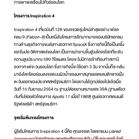
การพาพลเรือนไปทัวร์รอบโลก
โครงการ
Inspiration 4
Inspiration 4 เที่ยวบินที่ 128 ของจรวดรุ่นใหม่ล่าสุดอย่าง ฟอล
คอน 9
(Falcon-9)
เป็นหนึ่งในโครงการอีกมากมายของบริษัทเอกชน
ทางด้านธุรกิจการขนส่งทางอวกาศ SpaceX ซึ่งภารกิจนี้ถือเป็นครั้ง
แรกในประวัติศาสตร์ของโลก เป็นการนำยานขึ้นสู่วงโคจร​โลกที่ระดับ
ความสูงประมาณ 590 กิโลเมตร โดยจะไม่มีการเข้าเทียบท่าสถานี
อวกาศ​ แต่จะวนรอบโลก ซึ่งภารกิจนี้จะใช้เวลา 3 วัน จากนั้นก็จะกลับ
มายังโลกโดยร่อนลงจอดบนผิวน้ำของมหาสมุทรแอตแลนติกชายฝั่ง
ตะวันออกของประเทศสหรัฐอเมริกา โดยยานได้ถูกปล่อยไปแล้วเมื่อ
วันที่ 15 กันยายน 2564 ณ ฐานปล่อยยานหมายเลข 39A
(ฐานเดียว
กับที่ปล่อยตัวโครงการ Apollo 11 เมื่อปี 1969
) ศูนย์อวกาศเคนเนดี
รัฐฟลอริด้า สหรัฐอเมริกา
จุดเริ่มต้นของโครงการ
ผู้ริเริ่มโครงการ Inspiration 4 นี้คือ คุณแจเรด ไอแซกแมน
(Jared
Isaacman)
นักธุรกิจและมหาเศรษฐีชาวอเมริกัน ผู้ชื่นชอบเทคโนโลยี