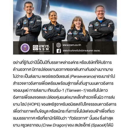
อย่างที่รู้กันว่าปีนี้เป็นปีที่บรรดาเหล่าองค์กร หรือบริษัทที่ให้บริการ
ด้านอวกาศ มีการปล่อยยานอวกาศออกเดินทางกันอย่างมากมาย
ไม่ว่าจะเป็นส่งยาน เพอร์เซอเวียแรนซ์
(Perseverance)
ของนาซ่าไป
สำรวจดาวอังคารเพื่อเตรียมพร้อมสู่การตั้งถิ่นฐานบนดาวอังคาร
ของมนุษย์ การส่งยาน เทียนเวิ่น-1
(Tianwen-1)
ของจีนไปดาว
อังคารเพื่อลงจอดและปล่อยหุ่นยนต์ขนาดเล็กสำรวจพื้นผิว การส่ง
ยาน โฮป (HOPE) ของสหรัฐอาหรับเอมิเรตส์ไปโคจรรอบดาวอังคาร
เพื่อถ่ายภาพเก็บข้อมูล หรือแม้กระทั่งการขึ้นไปแต่ขอบฟ้าเพื่อเที่ยว
ชมบรรยากาศ หรือที่เรามักได้ยินว่า “ทัวร์อวกาศ” นั้นเอง ซึ่งล่าสุด
ยาน ครูวดรากอน
(Crew Dragon)
ของ สเปซเอ็กซ์
(SpaceX)
ได้มี