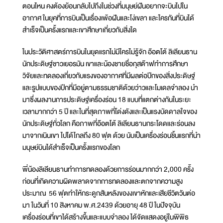
ตอนไหน คงต้องย้อนกลับไปถึงในช่วงที่มนุษย์ฝันอยากจะบินไปใน
อากาศ ในยุคที่การบินเป็นเรื่องเพ้อฝันและโง่เขลา และใครกันที่บินได้
สำเร็จเป็นครั้งแรกและเขาศึกษาเกี่ยวกับสิ่งใด
ในประวัติศาสตร์การบินในยุดแรกไม่มีใครไม่รู้จัก อ๊อตโต้ ลิเลียนธาน
นักประดิษฐ์ชาวเยอรมัน เขาและน้องชายชื่อกุสต๊าฟทำการศึกษา
วิจัยและทดลองเกี่ยวกับแรงของอากาศที่มีผลต่อปีกของสิ่งประดิษฐ์
และรูปแบบของปีกที่มีอยู่ตามธรรมชาติด้วยว่าวและโมเดลจำลอง นำ
มาซึ่งผลงานการประดิษฐ์เครื่องร่อน 18 แบบที่แตกต่างกันในระยะ
เวลามากกว่า 5 ปี และในที่สุดภาพที่โด่งดังและเป็นแรงบัดดาลใจของ
นักประดิษฐ์ทั่วโลก คือภาพที่อ๊อตโต้ ลิเลียนธานกระโดดและร่อนลง
มาจากเนินเขา ไปได้ไกลถึง 80 ฟุต ด้วย นับเป็นเครื่องร่อนชิ้นแรกที่นำ
มนุษย์บินได้สำเร็จเป็นครั้งแรกของโลก
พี่น้องลิเลียนธานทำการทดลองด้วยการร่อนมากกว่า 2,000 ครั้ง
ก่อนที่เกิดความผิดพลาดจากการทดลองและตกจากความสูง
ประมาณ 56 ฟุตทำให้กระดูกสันหลังของงเขาหักและเสียชีวิตวันต่อ
มา ในวันที่ 10 สิงหาคม พ.ศ.2439 ด้วยอายุ 48 ปี ในปัจจุบัน
เครื่องร่อนที่เขาได้สร้างขึ้นและแบบจำลอง ได้จัดแสดงอยู่ในพิพิธ