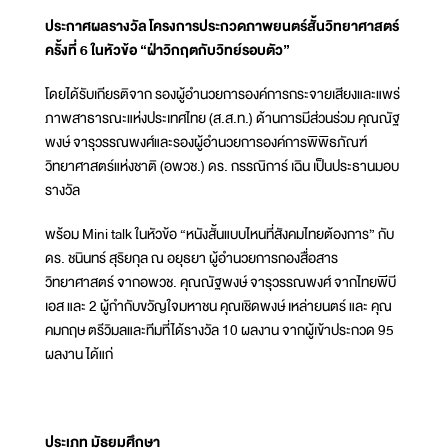
ประกาศผลรางวัล โครงการประกวดภาพยนตร์สั้นวิทยาศาสตร์
ครั้งที่ 6 ในหัวข้อ “ฝ่าวิกฤตกับวิทย์รอบตัว”
โดยได้รับเกียรติจาก รองผู้อำนวยการองค์การกระจายเสียงและแพร่
ภาพสาธารณะแห่งประเทศไทย (ส.ส.ท.) ด้านการมีส่วนร่วม คุณณัฐ
พงษ์ จารุวรรณพงศ์และรองผู้อำนวยการองค์การพิพิธภัณฑ์
วิทยาศาสตร์แห่งชาติ (อพวช.) ดร. กรรณิการ์ เฉิน เป็นประธานมอบ
รางวัล
พร้อม Mini talk ในหัวข้อ “หนังสั้นแบบไหนที่สังคมไทยต้องการ” กับ
ดร. ชนินทร์ สุริยกุล ณ อยุธยา ผู้อำนวยการกองสื่อสาร
วิทยาศาสตร์ จากอพวช. คุณณัฐพงษ์ จารุวรรณพงศ์ จากไทยพีบี
เอส และ 2 ผู้กำกับขวัญใจมหาชน คุณเชิดพงษ์ เหล่ายนตร์ และ คุณ
คมกฤษ ตรีวิมลและทีมที่ได้รางวัล 10 ผลงาน จากผู้เข้าประกวด 95
ผลงาน ได้แก่
ประเภท มัธยมศึกษา