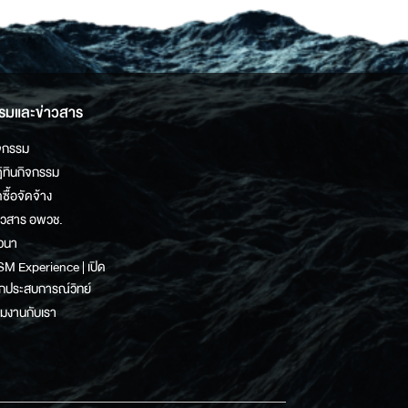
รมและข่าวสาร
จกรรม
ิทินกิจกรรม
ดซื้อจัดจ้าง
าวสาร อพวช.
วนา
M Experience | เปิด
กประสบการณ์วิทย์
วมงานกับเรา