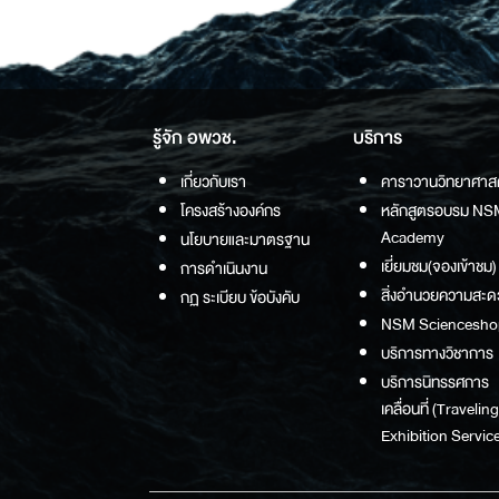
รู้จัก อพวช.
บริการ
เกี่ยวกับเรา
คาราวานวิทยาศาส
โครงสร้างองค์กร
หลักสูตรอบรม NS
Academy
นโยบายและมาตรฐาน
เยี่ยมชม(จองเข้าชม)
การดำเนินงาน
สิ่งอำนวยความสะด
กฏ ระเบียบ ข้อบังคับ
NSM Sciencesho
บริการทางวิชาการ
บริการนิทรรศการ
เคลื่อนที่ (Traveling
Exhibition Service