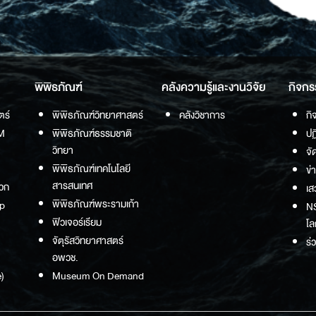
พิพิธภัณฑ์
คลังความรู้และงานวิจัย
กิจกร
ตร์
พิพิธภัณฑ์วิทยาศาสตร์
คลังวิชาการ
กิ
M
พิพิธภัณฑ์ธรรมชาติ
ปฏ
วิทยา
จั
พิพิธภัณฑ์เทคโนโลยี
ข่
สารสนเทศ
วก
เส
พิพิธภัณฑ์พระรามเก้า
p
NS
ฟิวเจอร์เรียม
โล
จัตุรัสวิทยาศาสตร์
ร่
อพวช.
)
Museum On Demand