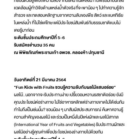
ที่ซ่อนตัวอยู่เพื่อไขความลับจากปริศนาในแหล่งน้ำ ไปพร้อมกับนักสิ่ง
แวดล้อมผู้ทำวิจัยด้านแหล่งน้ำตัวจริง ที่จะพาน้อง ๆ ไปทำความรู้จัก
สำรวจ และทดสอบหลักฐานจากความลับของพืช สัตว์ และแบคทีเรีย
ในแหล่งน้ำ ที่ไม่ใช่แค่โทษ แต่มีประโยชน์สัมพันธ์กับธรรมชาติแบบไม่
เคยรู้มาก่อน
ระดับชั้นประถมศึกษาปีที่ 5-6
รับสมัครจำนวน 35 คน
ณ พิพิธภัณฑ์พระรามเก้า อพวช. คลองห้า ปทุมธานี
วันอาทิตย์ที่ 21 มีนาคม 2564
"Fun Kids with Fruits ชวนรู้ความลับกับผลไม้แสนอร่อย"
ผลไม้..นอกจากจะรับประทานง่าย เปรี้ยวอมหวานรสชาติอร่อย ยังมี
คุณประโยชน์ต่อร่างกาย ไม่ใช่อาหารหลักแต่ร่างกายขาดไม่ได้เช่นกัน
ทำไมถึงเป็นเช่นนั้น? ชวนน้อง ๆ มาสัมผัสประสบการณ์ ค้นหาความรู้
ความสำคัญของผลไม้ และร่วมเป็นหนึ่งในปีแห่งผักและผลไม้สากล
(International Year of Fruits and Vegetables) รับประทานผักและ
ผลไม้อย่างรู้คุณค่าเพื่อประโยชน์ของร่างกายไปด้วยกัน