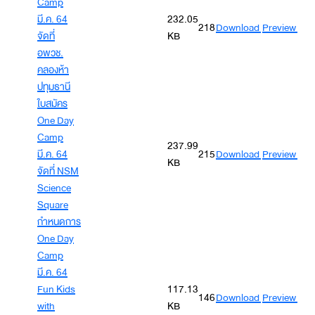
Camp
มี.ค. 64
232.05
218
Download
Preview
จัดที่
KB
อพวช.
คลองห้า
ปทุมธานี
ใบสมัคร
One Day
Camp
237.99
มี.ค. 64
215
Download
Preview
KB
จัดที่ NSM
Science
Square
กำหนดการ
One Day
Camp
มี.ค. 64
Fun Kids
117.13
146
Download
Preview
with
KB