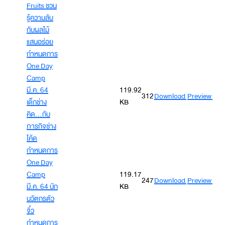
Fruits ชวน
รู้ความลับ
กับผลไม้
แสนอร่อย
กำหนดการ
One Day
Camp
มี.ค. 64
119.92
312
Download
Preview
เด็กช่าง
KB
คิด...กับ
ภารกิจช่าง
โค้ด
กำหนดการ
One Day
Camp
119.17
247
Download
Preview
มี.ค. 64 นัก
KB
นวัตกรตัว
จิ๋ว
กำหนดการ