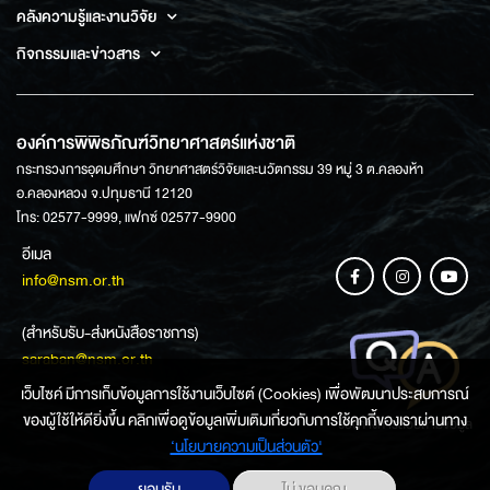
คลังความรู้และงานวิจัย
กิจกรรมและข่าวสาร
องค์การพิพิธภัณฑ์วิทยาศาสตร์แห่งชาติ
กระทรวงการอุดมศึกษา วิทยาศาสตร์วิจัยและนวัตกรรม 39 หมู่ 3 ต.คลองห้า
อ.คลองหลวง จ.ปทุมธานี 12120
โทร: 02577-9999, แฟกซ์ 02577-9900
อีเมล
info@nsm.or.th
(สำหรับรับ-ส่งหนังสือราชการ)
saraban@nsm.or.th
เว็บไซค์ มีการเก็บข้อมูลการใช้งานเว็บไซต์ (Cookies) เพื่อพัฒนาประสบการณ์
ของผู้ใช้ให้ดียิ่งขึ้น คลิกเพื่อดูข้อมูลเพิ่มเติมเกี่ยวกับการใช้คุกกี้ของเราผ่านทาง
ช่องทางการสอบถามข้อมูล
‘นโยบายความเป็นส่วนตัว'
ยอมรับ
ไม่ ขอบคุณ