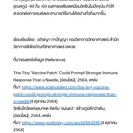
อุณหภูมิ -90 ถึง -60 องศาเซลเซียสเหมือนวัคซีนในปัจจุบัน ทำให้
สะดวกต่อการขนส่งและสามารถใช้งานได้อย่างทั่วถึงมากขึ้น
เรียบเรียงโดย : อภิชญา กาปัญญา กองวิชาการวิทยาศาสตร์ สำนัก
วิชาการพิพิธภัณฑ์วิทยาศาสตร์ อพวช.
ที่มาของแหล่งข้อมูล (Reference):
This Tiny 'Vaccine Patch' Could Prompt Stronger Immune
Response Than a Needle, [ออนไลน์]. 2564, แหล่ง
ที่มา:
https://www.sciencealert.com/this-tiny-vaccine-
patch-could-prompt-stronger-immune-responses-than-
a-needle
[4 ตุลาคม 2564]
วัคซีนโควิดแห่งอนาคต คิดค้น 'แผ่นแปะ' สร้างภูมิดีกว่าเดิม,
[ออนไลน์]. 2564, แหล่ง
ที่มา:
https://www.posttoday.com/world/664246
[4 ตุลาคม
2564]