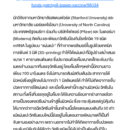
funds-patchpill-based-vaccine/98/i34
นักวิจัยจากมหาวิทยาลัยสแตนฟอร์ด (Stanford University) และ
มหาวิทยาลัย นอร์ธแคโรไลนา (University of North Carolina)
ประเทศสหรัฐอเมริกา ร่วมกับ บริษัทไฟเซอร์ (Pfizer) และ โมเดอร์นา
(Moderna) คิดค้น และพัฒนาวัคซีนป้องกันโรคโควิด 19 ชนิด
mRNA ในรูปแบบ "แผ่นแปะ” ที่ทำจากพอลิเมอร์ขึ้นรูปด้วยเทคนิค
การพิมพ์ 3 มิติ (3D-printing) ทำให้ได้แผ่นแปะที่มีรูปร่างสม่ำเสมอ
ขนาด 1 ตารางเซนติเมตร ซึ่งประกอบด้วยเข็มขนาดเล็กระดับนาโน
เมตรจำนวนมากที่บรรจุวัคซีนอยู่ โดยเข็มเล็กๆเหล่านี้มีความยาว
เพียง 700 นาโนเมตร จึงไม่สามารถสัมผัสกับเส้นประสาทภายใต้
ผิวหนังซึ่งอยู่ลึกลงไปมากกว่า 1 มิลลิเมตรได้ ทำให้ไม่เกิดอาการเจ็บ
ปวดจากการใช้แผ่นแปะ และเมื่อเข็มเหล่านี้ทะลุผ่านผิวหนัง วัคซีนใน
สถานะกึ่งแข็งที่บรรจุอยู่ในเข็มจะได้รับความร้อนจากร่างกายแล้วก
ลายเป็นของเหลวซึมผ่านเข้าสู่ชั้นผิวหนัง ซึ่งจะกระตุ้นเซลล์ภูมิคุ้มกัน
ได้มากกว่าการฉีดวัคซีนเข้าชั้นกล้ามเนื้อโดยตรงแบบเดิมถึง 50 เท่า
แม้แผ่นแปะวัคซีนแบบใหม่นี้ยังอยู่ในขั้นตอนการพัฒนาแต่ก็เป็นที่
จับตามองอย่างมาก เพราะนอกจากไม่ทำให้เกิดอาการเจ็บปวดและ
กระตุ้นภูมิคุ้มกันได้ดีกว่า วัคซีนชนิดนี้ยังไม่จำเป็นต้องเก็บไว้ใน