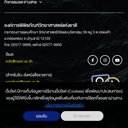
กิจกรรมและข่าวสาร
องค์การพิพิธภัณฑ์วิทยาศาสตร์แห่งชาติ
กระทรวงการอุดมศึกษา วิทยาศาสตร์วิจัยและนวัตกรรม 39 หมู่ 3 ต.คลองห้า
อ.คลองหลวง จ.ปทุมธานี 12120
โทร: 02577-9999, แฟกซ์ 02577-9900
อีเมล
info@nsm.or.th
(สำหรับรับ-ส่งหนังสือราชการ)
saraban@nsm.or.th
เว็บไซค์ มีการเก็บข้อมูลการใช้งานเว็บไซต์ (Cookies) เพื่อพัฒนาประสบการณ์
ของผู้ใช้ให้ดียิ่งขึ้น คลิกเพื่อดูข้อมูลเพิ่มเติมเกี่ยวกับการใช้คุกกี้ของเราผ่านทาง
ช่องทางการสอบถามข้อมูล
‘นโยบายความเป็นส่วนตัว'
ยอมรับ
ไม่ ขอบคุณ