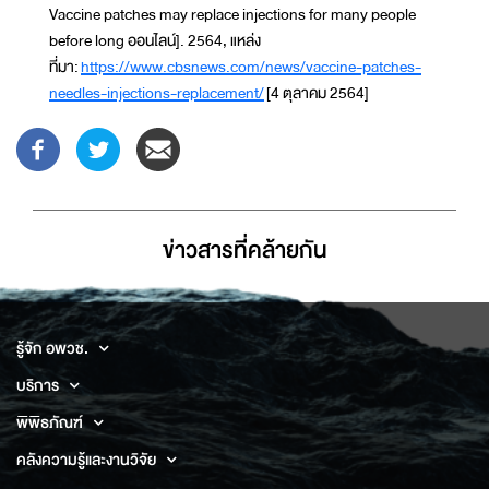
Vaccine patches may replace injections for many people
before long ออนไลน์]. 2564, แหล่ง
ที่มา:
https://www.cbsnews.com/news/vaccine-patches-
needles-injections-replacement/
[4 ตุลาคม 2564]
ข่าวสารที่่คล้ายกัน
รู้จัก อพวช.
บริการ
พิพิธภัณฑ์
คลังความรู้และงานวิจัย