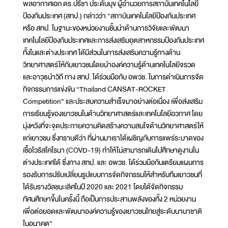
พลอากาศเอก ดร.ปรีชา ประดับมุข ผู้อำนวยการสถาบันเทคโนโลยี
ป้องกันประเทศ (สทป.) กล่าวว่า “สถาบันเทคโนโลยีป้องกันประเทศ
หรือ สทป. ในฐานะของหน่วยงานชั้นนำด้านการวิจัยและพัฒนา
เทคโนโลยีป้องกันประเทศและการส่งเสริมอุตสาหกรรมป้องกันประเทศ
ทั้งในและต่างประเทศ ได้มีส่วนในการส่งเสริมความรู้ทางด้าน
วิทยาศาสตร์ให้กับเยาวชนโดยนำองค์ความรู้ด้านเทคโนโลยีจรวด
และอาวุธนำวิถี ทาง สทป. ได้ร่วมมือกับ อพวช. ในการดำเนินการจัด
กิจกรรมการแข่งขัน “Thailand CANSAT-ROCKET
Competition” และประสบความสำเร็จมาอย่างต่อเนื่อง เพื่อส่งเสริม
การเรียนรู้ของเยาวชนในด้านวิทยาศาสตร์และเทคโนโลยีอวกาศ โดย
มุ่งหวังที่จะจุดประกายความคิดสร้างความสนใจด้านวิทยาศาสตร์ให้
แก่เยาวชน ซึ่งทราบดีว่า ที่ผ่านมาเราได้เผชิญกับการแพร่ระบาดของ
เชื้อไวรัสโคโรนา (COVD-19) ทำให้ไม่สามารถเดินไปศึกษาดูงานใน
ต่างประเทศได้ ซึ่งทาง สทป. และ อพวช. ได้ร่วมมือกันเตรียมแผนการ
รองรับการปรับเปลี่ยนรูปแบบการจัดกิจกรรมให้สำหรับทีมเยาวชนที่
ได้รับรางวัลชนะเลิศในปี 2020 และ 2021 โดยได้จัดกิจกรรม
ทัศนศึกษาขึ้นในครั้งนี้ ถือเป็นการประสานพลังของทั้ง 2 หน่วยงาน
เพื่อต่อยอดและพัฒนาองค์ความรู้ของเยาวชนไทยสู่ระดับนานาชาติ
ในอนาคต”