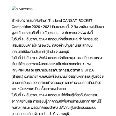
สำหรับกิจกรรมทัศนศึกษา Thailand CANSAT-ROCKET
Competition 2020 / 2021 ทีมเยาวชนทั้ง 2 ทีม จะเดินทางไปศึกษา
ดูงานในระหว่างวันที่ 10 ธันวาคม – 13 ธันวาคม 2564 ดังนี้
ในวันที่ 10 ธันวาคม 2564 เยาวชนเข้าเยี่ยมชมและทำกิจกรรมส่ง
เสริมแรงบันดาลใจ ณ อพวช. คลองห้า ปทุมธานี และสถาบัน
เทคโนโลยีป้องกันประเทศ (สทป.) จ.นนทบุรี
ในวันที่ 11 ธันวาคม 2564 เยาวชนเข้าศึกษาดูงานและเยี่ยมชมแหล่ง
เรียนรู้ด้านอวกาศแห่งแรกและแห่งเดียวในประเทศไทย SPACE
INSPIRIUM ณ อุทยานรังสรรค์นวัตกรรมอวกาศ GISTDA
(สทอภ.) อ.ศรีราชา จ.ชลบุรีพร้อมทั้งชมห้องปฏิบัติการและศูนย์วิจัย
ด้านการบินและอวกาศ และกิจกรรมสุดพิเศษ! ปล่อยดาวเทียมคิวบ์
แซท “Cubesat”เป็นครั้งแรกของประเทศ
ในวันที่ 12 ธันวาคม 2564 เยาวชนจะได้เรียนรู้เกี่ยวกับวิศวกรรม
อากาศยาน และการเรียนรู้ภาคทฤษฎีพื้นฐานการบินอากาศยานไร้
คนขับ (โดรน) พร้อมทดลองฝึกขับ UAV ณ ศูนย์ฝึกอบรมระบบ
อากาศยานไร้คนขับ DTI – UTC จ.ราชบุรี