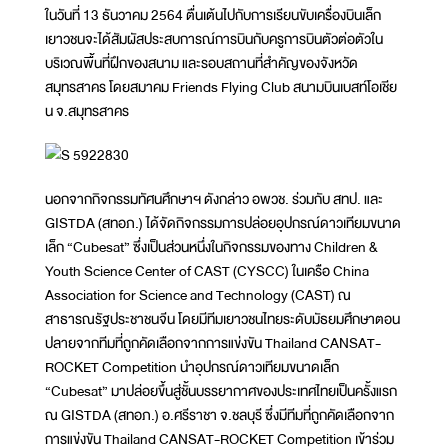
ในวันที่ 13 ธันวาคม 2564 ตื่นเต้นไปกับการเรียนขับเครื่องบินเล็ก
เยาวชนจะได้สัมผัสประสบการณ์การบินกับครูการบินตัวต่อตัวใน
บริเวณพื้นที่ฝึกของสนาม และรอบสถานที่สำคัญของจังหวัด
สมุทรสาคร โดยสมาคม Friends Flying Club สนามบินเบสท์โอเชีย
น จ.สมุทรสาคร
นอกจากกิจกรรมทัศนศึกษาฯ ดังกล่าว อพวช. ร่วมกับ สทป. และ
GISTDA (สทอภ.) ได้จัดกิจกรรมการปล่อยอุปกรณ์ดาวเทียมขนาด
เล็ก “Cubesat” ซึ่งเป็นส่วนหนึ่งในกิจกรรมของทาง Children &
Youth Science Center of CAST (CYSCC) ในเครือ China
Association for Science and Technology (CAST) ณ
สาธารณรัฐประชาชนจีน โดยมีทีมเยาวชนไทยระดับมัธยมศึกษาตอน
ปลายจากทีมที่ถูกคัดเลือกจากการแข่งขัน Thailand CANSAT-
ROCKET Competition นำอุปกรณ์ดาวเทียมขนาดเล็ก
“Cubesat” มาปล่อยขึ้นสู่ชั้นบรรยากาศของประเทศไทยเป็นครั้งแรก
ณ GISTDA (สทอภ.) อ.ศรีราชา จ.ชลบุรี ซึ่งมีทีมที่ถูกคัดเลือกจาก
การแข่งขัน Thailand CANSAT-ROCKET Competition เข้าร่วม