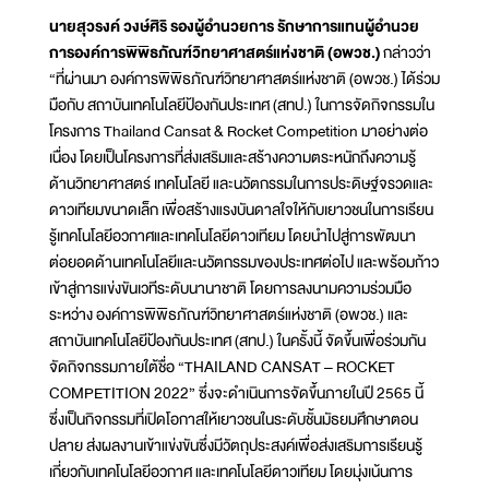
นายสุวรงค์ วงษ์ศิริ รองผู้อำนวยการ รักษาการแทนผู้อำนวย
การองค์การพิพิธภัณฑ์วิทยาศาสตร์แห่งชาติ (อพวช.)
กล่าวว่า
“ที่ผ่านมา องค์การพิพิธภัณฑ์วิทยาศาสตร์แห่งชาติ (อพวช.) ได้ร่วม
มือกับ สถาบันเทคโนโลยีป้องกันประเทศ (สทป.) ในการจัดกิจกรรมใน
โครงการ Thailand Cansat & Rocket Competition มาอย่างต่อ
เนื่อง โดยเป็นโครงการที่ส่งเสริมและสร้างความตระหนักถึงความรู้
ด้านวิทยาศาสตร์ เทคโนโลยี และนวัตกรรมในการประดิษฐ์จรวดและ
ดาวเทียมขนาดเล็ก เพื่อสร้างแรงบันดาลใจให้กับเยาวชนในการเรียน
รู้เทคโนโลยีอวกาศและเทคโนโลยีดาวเทียม โดยนำไปสู่การพัฒนา
ต่อยอดด้านเทคโนโลยีและนวัตกรรมของประเทศต่อไป และพร้อมก้าว
เข้าสู่การแข่งขันเวทีระดับนานาชาติ โดยการลงนามความร่วมมือ
ระหว่าง องค์การพิพิธภัณฑ์วิทยาศาสตร์แห่งชาติ (อพวช.) และ
สถาบันเทคโนโลยีป้องกันประเทศ (สทป.) ในครั้งนี้ จัดขึ้นเพื่อร่วมกัน
จัดกิจกรรมภายใต้ชื่อ “THAILAND CANSAT – ROCKET
COMPETITION 2022” ซึ่งจะดำเนินการจัดขึ้นภายในปี 2565 นี้
ซึ่งเป็นกิจกรรมที่เปิดโอกาสให้เยาวชนในระดับชั้นมัธยมศึกษาตอน
ปลาย ส่งผลงานเข้าแข่งขันซึ่งมีวัตถุประสงค์เพื่อส่งเสริมการเรียนรู้
เกี่ยวกับเทคโนโลยีอวกาศ และเทคโนโลยีดาวเทียม โดยมุ่งเน้นการ