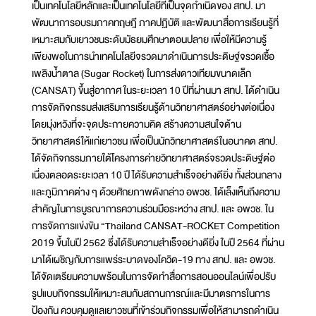
เป็นเทคโนโลยีหลักและเป็นเทคโนโลยีที่เป็นจุดกำเนิดของ สทป. มา
พัฒนาการอบรมภาคทฤษฎี ภาคปฏิบัติ และพัฒนาสื่อการเรียนรู้ที่
เหมาะสมกับเยาวชนระดับมัธยมศึกษาตอนปลาย เพื่อให้มีความรู้
เพียงพอในการนำเทคโนโลยีจรวดมาดำเนินการประดิษฐ์จรวดเชื้อ
เพลิงน้ำตาล (Sugar Rocket) ในการส่งดาวเทียมขนาดเล็ก
(CANSAT) ขึ้นสู่อากาศ ในระยะเวลา 10 ปีที่ผ่านมา สทป. ได้ดำเนิน
การจัดกิจกรรมส่งเสริมการเรียนรู้ด้านวิทยาศาสตร์อย่างต่อเนื่อง
โดยมุ่งหวังที่จะจุดประกายความคิด สร้างความสนใจด้าน
วิทยาศาสตร์ให้แก่เยาวชน เพื่อเป็นนักวิทยาศาสตร์ในอนาคต สทป.
ได้จัดกิจกรรมภายใต้โครงการค่ายวิทยาศาสตร์จรวดประดิษฐ์ต่อ
เนื่องตลอดระยะเวลา 10 ปี ได้รับความสำเร็จอย่างดียิ่ง ทั้งส่วนกลาง
และภูมิภาคต่าง ๆ ด้วยศักยภาพดังกล่าว อพวช. ได้เล็งเห็นถึงความ
สำคัญในการบูรณาการความร่วมมือระหว่าง สทป. และ อพวช. ใน
การจัดการแข่งขัน “Thailand CANSAT-ROCKET Competition
2019 ขึ้นในปี 2562 ซึ่งได้รับความสำเร็จอย่างดียิ่ง ในปี 2564 ที่ผ่าน
มาได้เผชิญกับการแพร่ระบาดของโควิด-19 ทาง สทป. และ อพวช.
ได้จัดเตรียมความพร้อมในการจัดทำสื่อการสอนออนไลน์เพื่อปรับ
รูปแบบกิจกรรมให้เหมาะสมกับสถานการณ์และมีมาตรการในการ
ป้องกัน ควบคุมดูแลเยาวชนที่เข้าร่วมกิจกรรมเพื่อให้สามารถดำเนิน