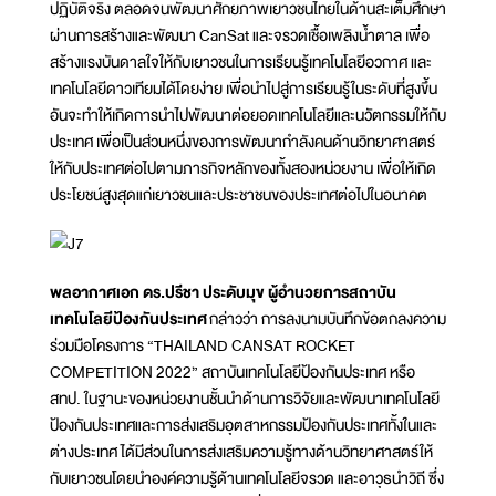
ปฏิบัติจริง ตลอดจนพัฒนาศักยภาพเยาวชนไทยในด้านสะเต็มศึกษา
ผ่านการสร้างและพัฒนา CanSat และจรวดเชื้อเพลิงน้ำตาล เพื่อ
สร้างแรงบันดาลใจให้กับเยาวชนในการเรียนรู้เทคโนโลยีอวกาศ และ
เทคโนโลยีดาวเทียมได้โดยง่าย เพื่อนำไปสู่การเรียนรู้ในระดับที่สูงขึ้น
อันจะทำให้เกิดการนำไปพัฒนาต่อยอดเทคโนโลยีและนวัตกรรมให้กับ
ประเทศ เพื่อเป็นส่วนหนึ่งของการพัฒนากำลังคนด้านวิทยาศาสตร์
ให้กับประเทศต่อไปตามภารกิจหลักของทั้งสองหน่วยงาน เพื่อให้เกิด
ประโยชน์สูงสุดแก่เยาวชนและประชาชนของประเทศต่อไปในอนาคต
พลอากาศเอก ดร.ปรีชา ประดับมุข ผู้อำนวยการสถาบัน
เทคโนโลยีป้องกันประเทศ
กล่าวว่า การลงนามบันทึกข้อตกลงความ
ร่วมมือโครงการ “THAILAND CANSAT ROCKET
COMPETITION 2022” สถาบันเทคโนโลยีป้องกันประเทศ หรือ
สทป. ในฐานะของหน่วยงานชั้นนำด้านการวิจัยและพัฒนาเทคโนโลยี
ป้องกันประเทศและการส่งเสริมอุตสาหกรรมป้องกันประเทศทั้งในและ
ต่างประเทศ ได้มีส่วนในการส่งเสริมความรู้ทางด้านวิทยาศาสตร์ให้
กับเยาวชนโดยนำองค์ความรู้ด้านเทคโนโลยีจรวด และอาวุธนำวิถี ซึ่ง