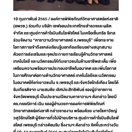
10 กุมภาพันธ์ 2565 / องค์การพิพิธภัณฑ์วิทยาศาสตร์แห่งชาติ
(อพวช.) ร่วมกับ บริษัท เชฟรอนประเทศไทยสำรวจและผลิต
จำกัด และศูนย์การค้าโรบินสันไลฟ์สไตล์ ในเครือเซ็นทรัล รีเทล
ร่วมจัดงาน “คาราวานวิทยาศาสตร์ จ.เพชรบุรี” เพื่อกระจาย
โอกาสการเข้าถึงแหล่งเรียนรู้นอกห้องเรียนอย่างสนุกสนาน
ด้วยการส่งเสริมและจุดประกายการเรียนรู้ด้านวิทยาศาสตร์
เทคโนโลยี และนวัตกรรมให้กับเยาวชนในด้านอาชีพสะเต็ม เพื่อ
เตรียมความพร้อมการประกอบอาชีพในอนาคต และเพิ่มโอกาส
ในการศึกษาต่อทางด้านวิทยาศาสตร์ เทคโนโลยีและนวัตกรรม
ในอนาคตให้แก่เยาวชนใน จ.เพชรบุรี และจังหวัดใกล้เคียง โดยได้
รับเกียรติจาก นายสมชัย เลิศประสิทธิพันธ์ รองผู้ว่าราชการ
จังหวัดเพชรบุรี เป็นประธานเปิดงานคาราวานฯ ดังกล่าว โดยมี
ดร.กรรณิการ์ เฉิน รองผู้อำนวยการองค์การพิพิธภัณฑ์
วิทยาศาสตร์แห่งชาติ กล่าวรายงาน พร้อมด้วย นายโชคาวิชญ์
วสุวิรักษ์โชติ ผู้จัดการทั่วไปฝ่ายบริหาร ศูนย์การค้าโรบินสันไลฟ์
สไตล์ เพชรบุรี กล่าวต้อนรับ ซึ่งงานฯ ดังกล่าว จัดขึ้นระหว่างวัน
ที่ 10-13 กุมภาพันธ์ 2565 ณ ศูนย์การค้าโรบินสันไลฟ์สไตล์