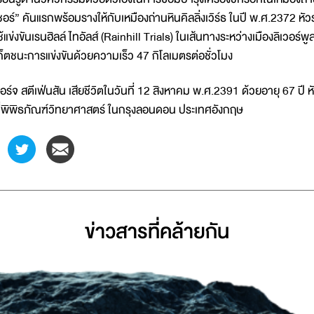
ชอร์” คันแรกพร้อมรางให้กับเหมืองถ่านหินคิลลิ่งเวิร์ธ ในปี พ.ศ.2372 หัวรถ
ช้แข่งขันเรนฮิลล์ ไทอัลส์ (Rainhill Trials) ในเส้นทางระหว่างเมืองลิเวอร์
ก็ตชนะการแข่งขันด้วยความเร็ว 47 กิโลเมตรต่อชั่วโมง
อร์จ สตีเฟ่นสัน เสียชีวิตในวันที่ 12 สิงหาคม พ.ศ.2391 ด้วยอายุ 67 ปี ห
ี่พิพิธภัณฑ์วิทยาศาสตร์ ในกรุงลอนดอน ประเทศอังกฤษ
ข่าวสารที่่คล้ายกัน