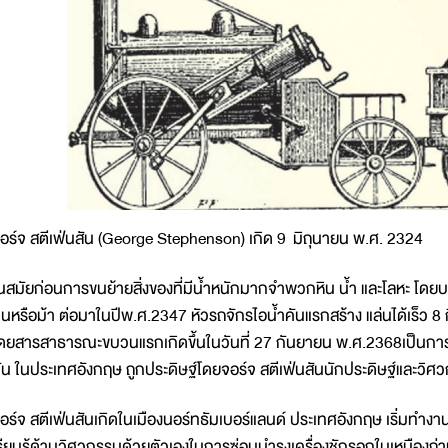
อร์จ สตีเฟ่นสัน (George Stephenson) เกิด 9 มิถุนายน พ.ศ. 2324
นสมัยก่อนการขนย้ายสิ่งของที่มีน้ำหนักมากจำพวกหิน น้ำ และโลหะ โดยบ
นหรือม้า ต่อมาในปีพ.ศ.2347 หัวรถจักรไอน้ำคันแรกสร้าง แล่นได้เร็ว 8 
ดยสารสาธารณะขบวนแรกเกิดขึ้นในวันที่ 27 กันยายน พ.ศ.2368เป็นการให
ัน ในประเทศอังกฤษ ถูกประดิษฐ์โดยจอร์จ สตีเฟ่นสันนักประดิษฐ์และวิ
อร์จ สตีเฟ่นสันเกิดในเมืองนอร์ทธัมเบอร์แลนด์ ประเทศอังกฤษ เริ่มทำงานเก
รียนรู้ด้านวิศวกรรมด้วยตัวเองในการซ่อมบำรุงเครื่องชักรอกในเหมืองถ่าน