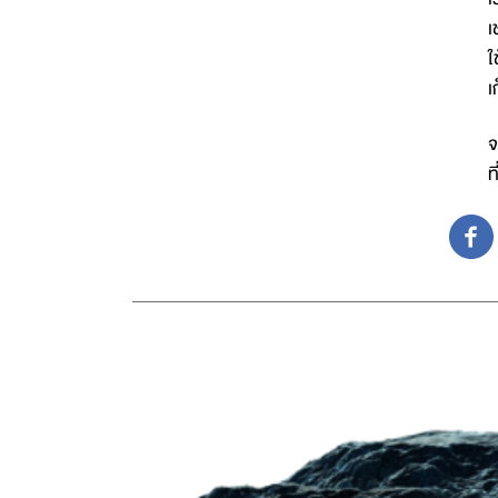
เ
ใ
เ
จ
ท