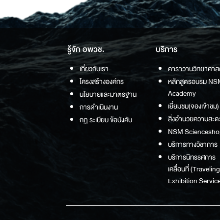
รู้จัก อพวช.
บริการ
เกี่ยวกับเรา
คาราวานวิทยาศาส
โครงสร้างองค์กร
หลักสูตรอบรม NS
Academy
นโยบายและมาตรฐาน
เยี่ยมชม(จองเข้าชม)
การดำเนินงาน
สิ่งอำนวยความสะด
กฏ ระเบียบ ข้อบังคับ
NSM Sciencesho
บริการทางวิชาการ
บริการนิทรรศการ
เคลื่อนที่ (Traveling
Exhibition Service