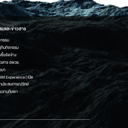
รมและข่าวสาร
จกรรม
ิทินกิจกรรม
ดซื้อจัดจ้าง
าวสาร อพวช.
วนา
M Experience | เปิด
กประสบการณ์วิทย์
วมงานกับเรา