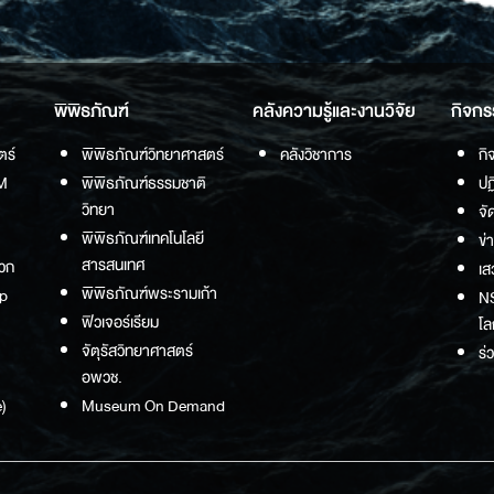
พิพิธภัณฑ์
คลังความรู้และงานวิจัย
กิจกร
ตร์
พิพิธภัณฑ์วิทยาศาสตร์
คลังวิชาการ
กิ
M
พิพิธภัณฑ์ธรรมชาติ
ปฏ
วิทยา
จั
พิพิธภัณฑ์เทคโนโลยี
ข่
สารสนเทศ
วก
เส
พิพิธภัณฑ์พระรามเก้า
p
NS
ฟิวเจอร์เรียม
โล
จัตุรัสวิทยาศาสตร์
ร่
อพวช.
)
Museum On Demand