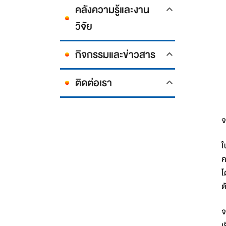
คลังความรู้และงาน
วิจัย
กิจกรรมและข่าวสาร
ติดต่อเรา
จ
ใ
ค
โ
ต
จ
เ