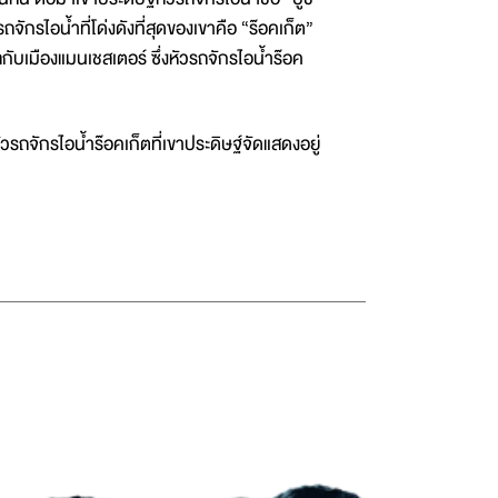
จักรไอน้ำที่โด่งดังที่สุดของเขาคือ “ร๊อคเก็ต”
พูลกับเมืองแมนเชสเตอร์ ซึ่งหัวรถจักรไอน้ำร๊อค
ัวรถจักรไอน้ำร๊อคเก็ตที่เขาประดิษฐ์จัดแสดงอยู่