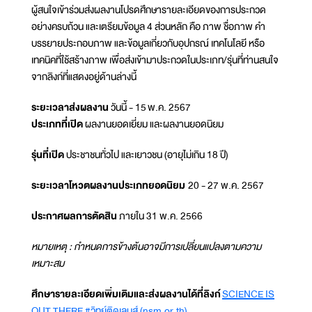
ผู้สนใจเข้าร่วมส่งผลงานโปรดศึกษารายละเอียดของการประกวด
อย่างครบถ้วน และเตรียมข้อมูล 4 ส่วนหลัก คือ ภาพ ชื่อภาพ คำ
บรรยายประกอบภาพ และข้อมูลเกี่ยวกับอุปกรณ์ เทคโนโลยี หรือ
เทคนิคที่ใช้สร้างภาพ เพื่อส่งเข้ามาประกวดในประเภท/รุ่นที่ท่านสนใจ
จากลิงก์ที่แสดงอยู่ด้านล่างนี้
ระยะเวลาส่งผลงาน
วันนี้ - 15 พ.ค. 2567
ประเภทที่เปิด
ผลงานยอดเยี่ยม และผลงานยอดนิยม
รุ่นที่เปิด
ประชาชนทั่วไป และเยาวชน (อายุไม่เกิน 18 ปี)
ระยะเวลาโหวตผลงานประเภทยอดนิยม
20 - 27 พ.ค. 2567
ประกาศผลการตัดสิน
ภายใน 31 พ.ค. 2566
หมายเหตุ : กำหนดการข้างต้นอาจมีการเปลี่ยนแปลงตามความ
เหมาะสม
ศึกษารายละเอียดเพิ่มเติมและส่งผลงานได้ที่ลิงก์
SCIENCE IS
OUT THERE #วิทย์ติดเลนส์ (nsm.or.th)