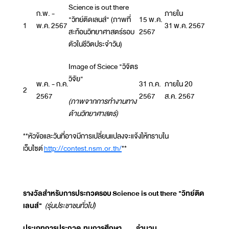
Science is out there
ก.พ. -
ภายใน
"วิทย์ติดเลนส์" (ภาพที่
15 พ.ค.
1
พ.ค. 2567
31 พ.ค. 2567
สะท้อนวิทยาศาสตร์รอบ
2567
ตัวในชีวิตประจำวัน)
Image of Sciece "วิจิตร
วิจัย"
พ.ค. - ก.ค.
31 ก.ค.
ภายใน 20
2
2567
2567
ส.ค. 2567
(ภาพจากการทำงานทาง
ด้านวิทยาศาสตร์)
**หัวข้อและวันที่อาจมีการเปลี่ยนแปลงจะแจ้งให้ทราบใน
เว็บไซต์
http://contest.nsm.or.th/
**
รางวัลสำหรับการประกวดรอบ
Science is out there "วิทย์ติด
เลนส์"
(รุ่นประชาชนทั่วไป)
ประเภทการประกวด
ทุนการศึกษา
จำนวน