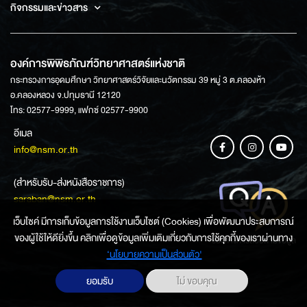
กิจกรรมและข่าวสาร
องค์การพิพิธภัณฑ์วิทยาศาสตร์แห่งชาติ
กระทรวงการอุดมศึกษา วิทยาศาสตร์วิจัยและนวัตกรรม 39 หมู่ 3 ต.คลองห้า
อ.คลองหลวง จ.ปทุมธานี 12120
โทร: 02577-9999, แฟกซ์ 02577-9900
อีเมล
info@nsm.or.th
(สำหรับรับ-ส่งหนังสือราชการ)
saraban@nsm.or.th
เว็บไซค์ มีการเก็บข้อมูลการใช้งานเว็บไซต์ (Cookies) เพื่อพัฒนาประสบการณ์
ของผู้ใช้ให้ดียิ่งขึ้น คลิกเพื่อดูข้อมูลเพิ่มเติมเกี่ยวกับการใช้คุกกี้ของเราผ่านทาง
ช่องทางการสอบถามข้อมูล
‘นโยบายความเป็นส่วนตัว'
ยอมรับ
ไม่ ขอบคุณ