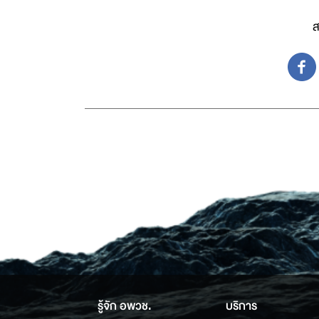
ส
รู้จัก อพวช.
บริการ