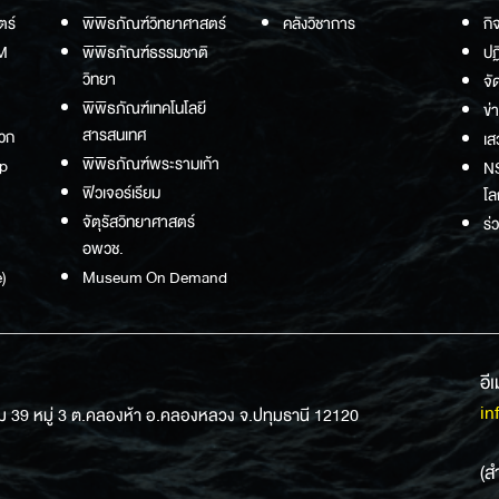
ตร์
พิพิธภัณฑ์วิทยาศาสตร์
คลังวิชาการ
กิ
M
พิพิธภัณฑ์ธรรมชาติ
ปฏ
วิทยา
จั
พิพิธภัณฑ์เทคโนโลยี
ข่
สารสนเทศ
วก
เส
พิพิธภัณฑ์พระรามเก้า
p
NS
ฟิวเจอร์เรียม
โล
จัตุรัสวิทยาศาสตร์
ร่
อพวช.
)
Museum On Demand
อี
in
ม 39 หมู่ 3 ต.คลองห้า อ.คลองหลวง จ.ปทุมธานี 12120
(ส