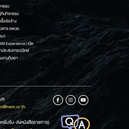
จกรรม
ิทินกิจกรรม
ดซื้อจัดจ้าง
าวสาร อพวช.
วนา
M Experience | เปิด
กประสบการณ์วิทย์
วมงานกับเรา
เมล
fo@nsm.or.th
ำหรับรับ-ส่งหนังสือราชการ)