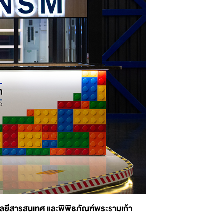
โลยีสารสนเทศ และพิพิธภัณฑ์พระรามเก้า