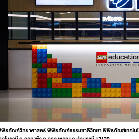
ิพิธภัณฑ์วิทยาศาสตร์ พิพิธภัณฑ์ธรรมชาติวิทยา พิพิธภัณฑ์เทคโน
ทคโนธานี ต.คลองห้า อ.คลองหลวง จ.ปทุมธานี 12120