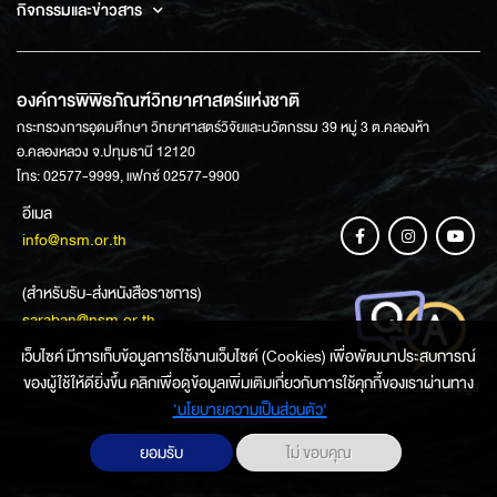
กิจกรรมและข่าวสาร
องค์การพิพิธภัณฑ์วิทยาศาสตร์แห่งชาติ
กระทรวงการอุดมศึกษา วิทยาศาสตร์วิจัยและนวัตกรรม 39 หมู่ 3 ต.คลองห้า
อ.คลองหลวง จ.ปทุมธานี 12120
โทร: 02577-9999, แฟกซ์ 02577-9900
อีเมล
info@nsm.or.th
(สำหรับรับ-ส่งหนังสือราชการ)
saraban@nsm.or.th
เว็บไซค์ มีการเก็บข้อมูลการใช้งานเว็บไซต์ (Cookies) เพื่อพัฒนาประสบการณ์
ของผู้ใช้ให้ดียิ่งขึ้น คลิกเพื่อดูข้อมูลเพิ่มเติมเกี่ยวกับการใช้คุกกี้ของเราผ่านทาง
ช่องทางการสอบถามข้อมูล
‘นโยบายความเป็นส่วนตัว'
ยอมรับ
ไม่ ขอบคุณ