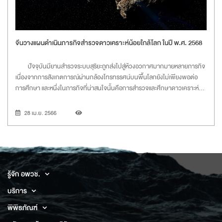
จีนวางแผนดำเนินภารกิจสำรวจดาวเคราะห์น้อยใกล้โลก ในปี พ.ศ. 2568
ปัจจุบันมียานสำรวจระบบสุริยะถูกส่งไปสู่ห้วงอวกาศมากมายหลายภารกิจ
เนื่องจากการสังเกตการณ์ผ่านกล้องโทรทรรศน์บนพื้นโลกยังไม่เพียงพอต่อ
การศึกษา และหนึ่งในภารกิจที่น่าสนใจนั้นคือการสำรวจและศึกษาดาวเคราะห์
น้อย ซึ่งเป็นวัตถุอวกาศขนาดเล็กในระบบสุริยะ มีวงโคจรส่วนใหญ่อยู่ระหว่าง
ดาวอังคารและดาวพฤหัสบดี และมีลักษณะท
28 เม.ย. 2566
รู้จัก อพวช.
บริการ
พิพิธภัณฑ์