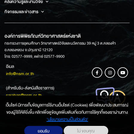
คลังความรู้และงานวิจัย
กิจกรรมและข่าวสาร
องค์การพิพิธภัณฑ์วิทยาศาสตร์แห่งชาติ
กระทรวงการอุดมศึกษา วิทยาศาสตร์วิจัยและนวัตกรรม 39 หมู่ 3 ต.คลองห้า
อ.คลองหลวง จ.ปทุมธานี 12120
โทร: 02577-9999, แฟกซ์ 02577-9900
อีเมล
info@nsm.or.th
(สำหรับรับ-ส่งหนังสือราชการ)
saraban@nsm.or.th
เว็บไซค์ มีการเก็บข้อมูลการใช้งานเว็บไซต์ (Cookies) เพื่อพัฒนาประสบการณ์
ของผู้ใช้ให้ดียิ่งขึ้น คลิกเพื่อดูข้อมูลเพิ่มเติมเกี่ยวกับการใช้คุกกี้ของเราผ่านทาง
ช่องทางการสอบถามข้อมูล
‘นโยบายความเป็นส่วนตัว'
ยอมรับ
ไม่ ขอบคุณ