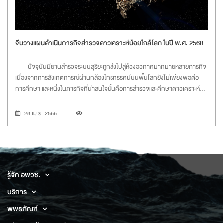
จีนวางแผนดำเนินภารกิจสำรวจดาวเคราะห์น้อยใกล้โลก ในปี พ.ศ. 2568
ปัจจุบันมียานสำรวจระบบสุริยะถูกส่งไปสู่ห้วงอวกาศมากมายหลายภารกิจ
เนื่องจากการสังเกตการณ์ผ่านกล้องโทรทรรศน์บนพื้นโลกยังไม่เพียงพอต่อ
การศึกษา และหนึ่งในภารกิจที่น่าสนใจนั้นคือการสำรวจและศึกษาดาวเคราะห์
น้อย ซึ่งเป็นวัตถุอวกาศขนาดเล็กในระบบสุริยะ มีวงโคจรส่วนใหญ่อยู่ระหว่าง
ดาวอังคารและดาวพฤหัสบดี และมีลักษณะท
28 เม.ย. 2566
รู้จัก อพวช.
บริการ
พิพิธภัณฑ์