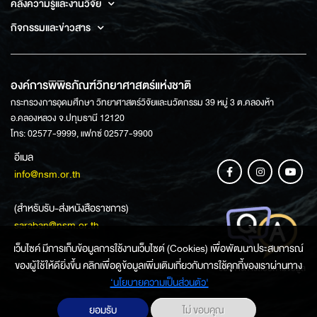
คลังความรู้และงานวิจัย
กิจกรรมและข่าวสาร
องค์การพิพิธภัณฑ์วิทยาศาสตร์แห่งชาติ
กระทรวงการอุดมศึกษา วิทยาศาสตร์วิจัยและนวัตกรรม 39 หมู่ 3 ต.คลองห้า
อ.คลองหลวง จ.ปทุมธานี 12120
โทร: 02577-9999, แฟกซ์ 02577-9900
อีเมล
info@nsm.or.th
(สำหรับรับ-ส่งหนังสือราชการ)
saraban@nsm.or.th
เว็บไซค์ มีการเก็บข้อมูลการใช้งานเว็บไซต์ (Cookies) เพื่อพัฒนาประสบการณ์
ของผู้ใช้ให้ดียิ่งขึ้น คลิกเพื่อดูข้อมูลเพิ่มเติมเกี่ยวกับการใช้คุกกี้ของเราผ่านทาง
ช่องทางการสอบถามข้อมูล
‘นโยบายความเป็นส่วนตัว'
ยอมรับ
ไม่ ขอบคุณ