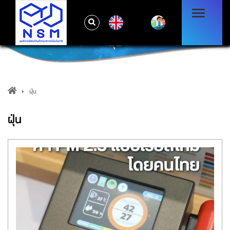
EN
ฝุ่น
ฝุ่น
ฝุ่น