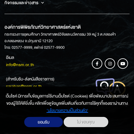
กิจกรรมและข่าวสาร
องค์การพิพิธภัณฑ์วิทยาศาสตร์แห่งชาติ
กระทรวงการอุดมศึกษา วิทยาศาสตร์วิจัยและนวัตกรรม 39 หมู่ 3 ต.คลองห้า
อ.คลองหลวง จ.ปทุมธานี 12120
โทร: 02577-9999, แฟกซ์ 02577-9900
อีเมล
info@nsm.or.th
(สำหรับรับ-ส่งหนังสือราชการ)
saraban@nsm.or.th
เว็บไซค์ มีการเก็บข้อมูลการใช้งานเว็บไซต์ (Cookies) เพื่อพัฒนาประสบการณ์
ของผู้ใช้ให้ดียิ่งขึ้น คลิกเพื่อดูข้อมูลเพิ่มเติมเกี่ยวกับการใช้คุกกี้ของเราผ่านทาง
ช่องทางการสอบถามข้อมูล
‘นโยบายความเป็นส่วนตัว'
ยอมรับ
ไม่ ขอบคุณ