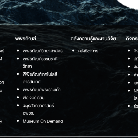
พิพิธภัณฑ์
คลังความรู้และงานวิจัย
กิจกร
ตร์
พิพิธภัณฑ์วิทยาศาสตร์
คลังวิชาการ
กิ
M
พิพิธภัณฑ์ธรรมชาติ
ปฏ
วิทยา
จั
พิพิธภัณฑ์เทคโนโลยี
ข่
สารสนเทศ
วก
เส
พิพิธภัณฑ์พระรามเก้า
p
NS
ฟิวเจอร์เรียม
โล
จัตุรัสวิทยาศาสตร์
ร่
อพวช.
)
Museum On Demand