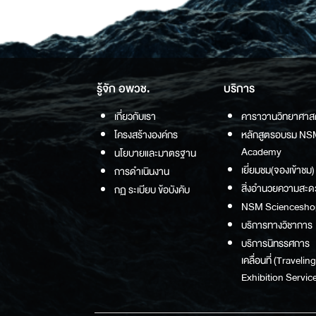
รู้จัก อพวช.
บริการ
เกี่ยวกับเรา
คาราวานวิทยาศาส
โครงสร้างองค์กร
หลักสูตรอบรม NS
Academy
นโยบายและมาตรฐาน
เยี่ยมชม(จองเข้าชม)
การดำเนินงาน
สิ่งอำนวยความสะด
กฏ ระเบียบ ข้อบังคับ
NSM Sciencesho
บริการทางวิชาการ
บริการนิทรรศการ
เคลื่อนที่ (Traveling
Exhibition Service