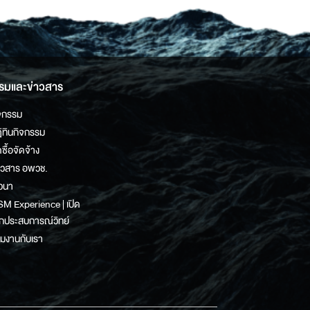
รมและข่าวสาร
จกรรม
ิทินกิจกรรม
ดซื้อจัดจ้าง
าวสาร อพวช.
วนา
M Experience | เปิด
กประสบการณ์วิทย์
วมงานกับเรา