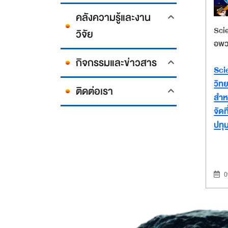
คลังความรู้และงาน
Sci
วิจัย
อพว
กิจกรรมและข่าวสาร
Sci
วิท
ติดต่อเรา
สำห
จัด
ปทุ
0