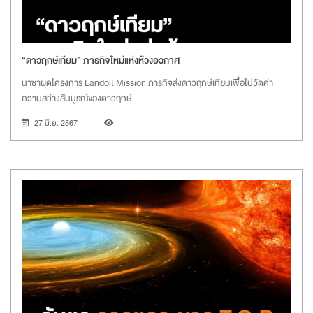
“ดาวฤกษ์เทียม” ภารกิจใหม่แห่งห้วงอวกาศ
นาซาผุดโครงการ Landolt Mission ภารกิจส่งดาวฤกษ์เทียมเพื่อไปวัดค่า
ความสว่างสัมบูรณ์ของดาวฤกษ์
27 มิ.ย. 2567