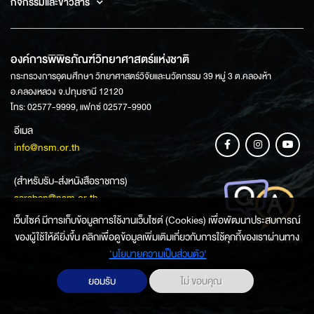
กิจกรรมและข่าวสาร
องค์การพิพิธภัณฑ์วิทยาศาสตร์แห่งชาติ
กระทรวงการอุดมศึกษา วิทยาศาสตร์วิจัยและนวัตกรรม 39 หมู่ 3 ต.คลองห้า
อ.คลองหลวง จ.ปทุมธานี 12120
โทร: 02577-9999, แฟกซ์ 02577-9900
อีเมล
info@nsm.or.th
(สำหรับรับ-ส่งหนังสือราชการ)
saraban@nsm.or.th
เว็บไซค์ มีการเก็บข้อมูลการใช้งานเว็บไซต์ (Cookies) เพื่อพัฒนาประสบการณ์
ของผู้ใช้ให้ดียิ่งขึ้น คลิกเพื่อดูข้อมูลเพิ่มเติมเกี่ยวกับการใช้คุกกี้ของเราผ่านทาง
ช่องทางการสอบถามข้อมูล
‘นโยบายความเป็นส่วนตัว'
ยอมรับ
ไม่ ขอบคุณ