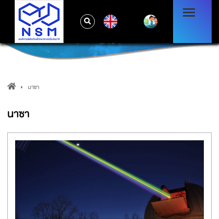
EN
นาซา
นาซา
นาซา