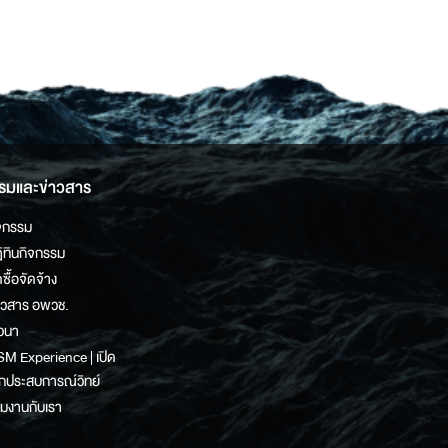
ge
page
รมและข่าวสาร
จกรรม
ิทินกิจกรรม
ดซื้อจัดจ้าง
าวสาร อพวช.
วนา
M Experience | เปิด
กประสบการณ์วิทย์
วมงานกับเรา