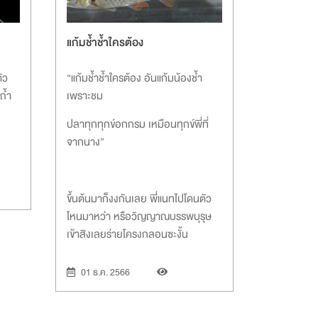
แก้มช้ำช้ำใครต้อง
ัว
“แก้มช้ำช้ำใครต้อง อันแก้มน้องช้ำ
่ถ้ำ
เพราะชม
ปลาทุกทุกข์อกกรม เหมือนทุกข์พี่ที่
จากนาง”
ขึ้นต้นมาก็งงกันเลย พี่แนทไปโดนตัว
ไหนมาหว่า หรือวิญญาณบรรพบุรุษ
เข้าสิงเลยร่ายโครงกลอนซะงั้น
01 ธ.ค. 2566