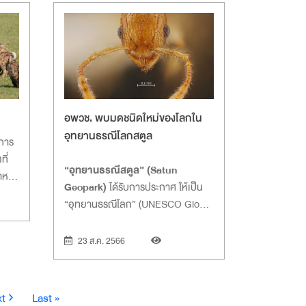
อพวช. พบมดชนิดใหม่ของโลกใน
อุทยานธรณีโลกสตูล
ะการ
ที่
“อุทยานธรณีสตูล” (Satun
อาหาร
Geopark)
ได้รับการประกาศ ให้เป็น
ได้
“อุทยานธรณีโลก” (UNESCO Global
มไว้
Geopark) ในปี พ.ศ. 2561 เป็น
ารล่า
อุทยานธรณีโลกแห่งแรกของ
23 ส.ค. 2566
ประเทศไทย และเป็นแห่งที่ 5 ของเอเชีย
ตะวันออกเฉียงใต้ อุทยานธรณีสตูลมี
พื้นที่ 2,597 ตร.กม.
t
Last
t ›
Last »