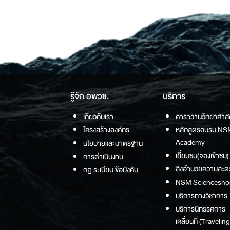
รู้จัก อพวช.
บริการ
เกี่ยวกับเรา
คาราวานวิทยาศาส
โครงสร้างองค์กร
หลักสูตรอบรม NS
Academy
นโยบายและมาตรฐาน
เยี่ยมชม(จองเข้าชม)
การดำเนินงาน
สิ่งอำนวยความสะด
กฏ ระเบียบ ข้อบังคับ
NSM Sciencesho
บริการทางวิชาการ
บริการนิทรรศการ
เคลื่อนที่ (Traveling