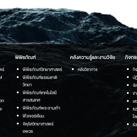
page
pa
พิพิธภัณฑ์
คลังความรู้และงานวิจัย
กิจกร
ตร์
พิพิธภัณฑ์วิทยาศาสตร์
คลังวิชาการ
กิ
M
พิพิธภัณฑ์ธรรมชาติ
ปฏ
วิทยา
จั
พิพิธภัณฑ์เทคโนโลยี
ข่
สารสนเทศ
วก
เส
พิพิธภัณฑ์พระรามเก้า
p
NS
ฟิวเจอร์เรียม
โล
จัตุรัสวิทยาศาสตร์
ร่
อพวช.