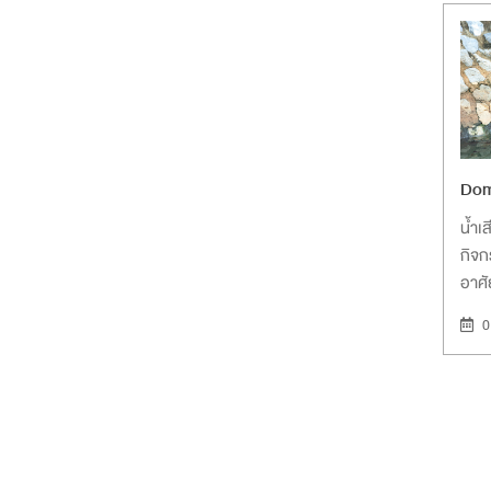
Dom
น้ำเ
กิจก
อาศั
ต่าง
0
น้ำเ
Pag