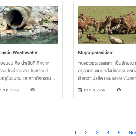
estic Wastewater
Kleptoparasitism
สียชุมชน คือ น้ำเสียที่เกิดจาก
“Kleptoparasitism” เป็นลักษณ
รรมประจำวันของประชาชนที่
อยู่ร่วมกันแบบที่สิ่งมีชีวิตชนิดหนึ่ง
ยอยู่ในชุมชน และจากกิจกรรม
เรียกว่า ปรสิต (parasite) ขโมย
 ๆ ที่เป็นการประกอบอาชีพ เช่น
มาจากผู้ล่าชนิดอื่น (host) ที่ล่ามา
1 ต.ค. 2566
01 ก.ย. 2566
สียที่เกิดจากการประกอบอาหาร
หรือขโมยอาหารที่ผู้ล่าอื่นเก็บสะส
เช่น ฝูงไฮยีนาที่ปล้นอาหารจากก
ของสิงโต
ination
Current
Page
Page
Page
Page
Nex
1
2
3
4
5
Nex