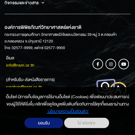
กิจกรรมและข่าวสาร
องค์การพิพิธภัณฑ์วิทยาศาสตร์แห่งชาติ
กระทรวงการอุดมศึกษา วิทยาศาสตร์วิจัยและนวัตกรรม 39 หมู่ 3 ต.คลองห้า
อ.คลองหลวง จ.ปทุมธานี 12120
โทร: 02577-9999, แฟกซ์ 02577-9900
อีเมล
info@nsm.or.th
(สำหรับรับ-ส่งหนังสือราชการ)
saraban@nsm.or.th
เว็บไซค์ มีการเก็บข้อมูลการใช้งานเว็บไซต์ (Cookies) เพื่อพัฒนาประสบการณ์
ของผู้ใช้ให้ดียิ่งขึ้น คลิกเพื่อดูข้อมูลเพิ่มเติมเกี่ยวกับการใช้คุกกี้ของเราผ่านทาง
ช่องทางการสอบถามข้อมูล
‘นโยบายความเป็นส่วนตัว'
ยอมรับ
ไม่ ขอบคุณ