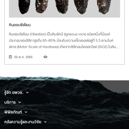
หินออบซิเดียน
หินออบซิเดียน (Obsidian) เป็นหินอัคนี (Igneous rock) ชนิดหนึ่งที่มีองค์
ประกอบของซิลิกาสูงถึง 65-80% มีระดับความแข็งของแร่อยู่ที่ 5.5 ตามโมห์
สเกล (Mohs' Scale of Hardness) เกิดจากซิลิกอนไดออกไซด์ (SiO2) ในหิน
ดิน
03 พ.ค. 2565
รู้จัก อพวช.
บริการ
พิพิธภัณฑ์
คลังความรู้และงานวิจัย