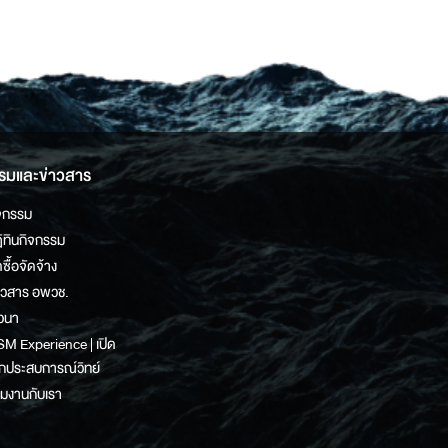
รมและข่าวสาร
จกรรม
ิทินกิจกรรม
ดซื้อจัดจ้าง
าวสาร อพวช.
วนา
M Experience | เปิด
กประสบการณ์วิทย์
วมงานกับเรา