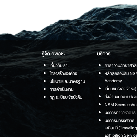
รู้จัก อพวช.
บริการ
เกี่ยวกับเรา
คาราวานวิทยาศาส
โครงสร้างองค์กร
หลักสูตรอบรม NS
Academy
นโยบายและมาตรฐาน
เยี่ยมชม(จองเข้าชม)
การดำเนินงาน
สิ่งอำนวยความสะด
กฏ ระเบียบ ข้อบังคับ
NSM Sciencesho
บริการทางวิชาการ
บริการนิทรรศการ
เคลื่อนที่ (Traveling
Exhibition Service