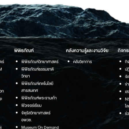
พิพิธภัณฑ์
คลังความรู้และงานวิจัย
กิจกร
ตร์
พิพิธภัณฑ์วิทยาศาสตร์
คลังวิชาการ
กิ
M
พิพิธภัณฑ์ธรรมชาติ
ปฏ
วิทยา
จั
พิพิธภัณฑ์เทคโนโลยี
ข่
สารสนเทศ
วก
เส
พิพิธภัณฑ์พระรามเก้า
p
NS
ฟิวเจอร์เรียม
โล
จัตุรัสวิทยาศาสตร์
ร่
อพวช.
)
Museum On Demand