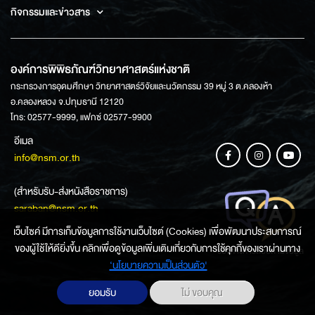
กิจกรรมและข่าวสาร
องค์การพิพิธภัณฑ์วิทยาศาสตร์แห่งชาติ
กระทรวงการอุดมศึกษา วิทยาศาสตร์วิจัยและนวัตกรรม 39 หมู่ 3 ต.คลองห้า
อ.คลองหลวง จ.ปทุมธานี 12120
โทร: 02577-9999, แฟกซ์ 02577-9900
อีเมล
info@nsm.or.th
(สำหรับรับ-ส่งหนังสือราชการ)
saraban@nsm.or.th
เว็บไซค์ มีการเก็บข้อมูลการใช้งานเว็บไซต์ (Cookies) เพื่อพัฒนาประสบการณ์
ของผู้ใช้ให้ดียิ่งขึ้น คลิกเพื่อดูข้อมูลเพิ่มเติมเกี่ยวกับการใช้คุกกี้ของเราผ่านทาง
ช่องทางการสอบถามข้อมูล
‘นโยบายความเป็นส่วนตัว'
ยอมรับ
ไม่ ขอบคุณ