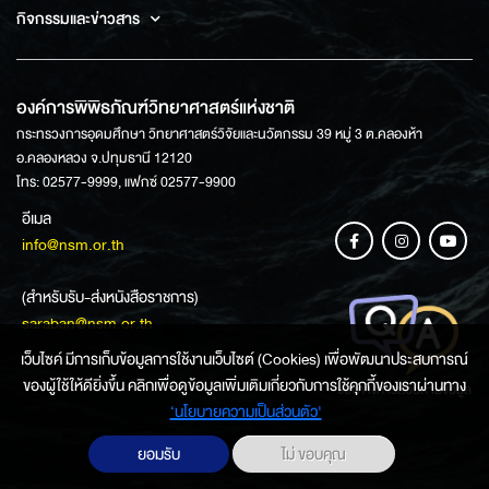
กิจกรรมและข่าวสาร
องค์การพิพิธภัณฑ์วิทยาศาสตร์แห่งชาติ
กระทรวงการอุดมศึกษา วิทยาศาสตร์วิจัยและนวัตกรรม 39 หมู่ 3 ต.คลองห้า
อ.คลองหลวง จ.ปทุมธานี 12120
โทร: 02577-9999, แฟกซ์ 02577-9900
อีเมล
info@nsm.or.th
(สำหรับรับ-ส่งหนังสือราชการ)
saraban@nsm.or.th
เว็บไซค์ มีการเก็บข้อมูลการใช้งานเว็บไซต์ (Cookies) เพื่อพัฒนาประสบการณ์
ของผู้ใช้ให้ดียิ่งขึ้น คลิกเพื่อดูข้อมูลเพิ่มเติมเกี่ยวกับการใช้คุกกี้ของเราผ่านทาง
ช่องทางการสอบถามข้อมูล
‘นโยบายความเป็นส่วนตัว'
ยอมรับ
ไม่ ขอบคุณ