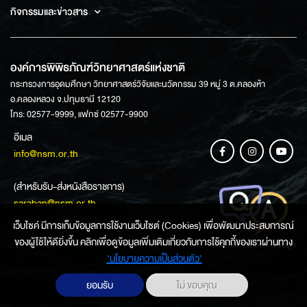
กิจกรรมและข่าวสาร
องค์การพิพิธภัณฑ์วิทยาศาสตร์แห่งชาติ
กระทรวงการอุดมศึกษา วิทยาศาสตร์วิจัยและนวัตกรรม 39 หมู่ 3 ต.คลองห้า
อ.คลองหลวง จ.ปทุมธานี 12120
โทร: 02577-9999, แฟกซ์ 02577-9900
อีเมล
info@nsm.or.th
(สำหรับรับ-ส่งหนังสือราชการ)
saraban@nsm.or.th
เว็บไซค์ มีการเก็บข้อมูลการใช้งานเว็บไซต์ (Cookies) เพื่อพัฒนาประสบการณ์
ของผู้ใช้ให้ดียิ่งขึ้น คลิกเพื่อดูข้อมูลเพิ่มเติมเกี่ยวกับการใช้คุกกี้ของเราผ่านทาง
ช่องทางการสอบถามข้อมูล
‘นโยบายความเป็นส่วนตัว'
ยอมรับ
ไม่ ขอบคุณ