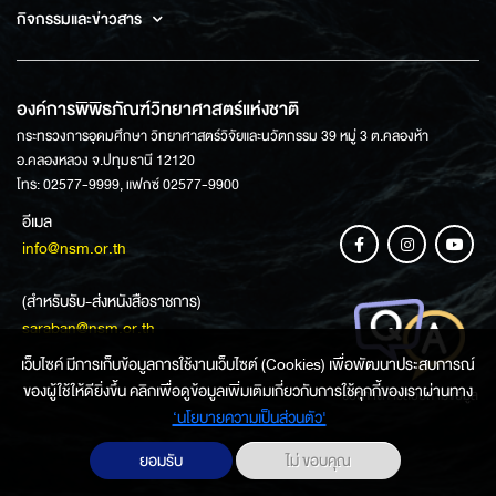
กิจกรรมและข่าวสาร
องค์การพิพิธภัณฑ์วิทยาศาสตร์แห่งชาติ
กระทรวงการอุดมศึกษา วิทยาศาสตร์วิจัยและนวัตกรรม 39 หมู่ 3 ต.คลองห้า
อ.คลองหลวง จ.ปทุมธานี 12120
โทร: 02577-9999, แฟกซ์ 02577-9900
อีเมล
info@nsm.or.th
(สำหรับรับ-ส่งหนังสือราชการ)
saraban@nsm.or.th
เว็บไซค์ มีการเก็บข้อมูลการใช้งานเว็บไซต์ (Cookies) เพื่อพัฒนาประสบการณ์
ของผู้ใช้ให้ดียิ่งขึ้น คลิกเพื่อดูข้อมูลเพิ่มเติมเกี่ยวกับการใช้คุกกี้ของเราผ่านทาง
ช่องทางการสอบถามข้อมูล
‘นโยบายความเป็นส่วนตัว'
ยอมรับ
ไม่ ขอบคุณ