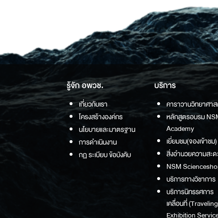
รู้จัก อพวช.
บริการ
เกี่ยวกับเรา
คาราวานวิทยาศาส
โครงสร้างองค์กร
หลักสูตรอบรม NS
Academy
นโยบายและมาตรฐาน
เยี่ยมชม(จองเข้าชม)
การดำเนินงาน
สิ่งอำนวยความสะด
กฏ ระเบียบ ข้อบังคับ
NSM Sciencesho
บริการทางวิชาการ
บริการนิทรรศการ
เคลื่อนที่ (Traveling
Exhibition Service