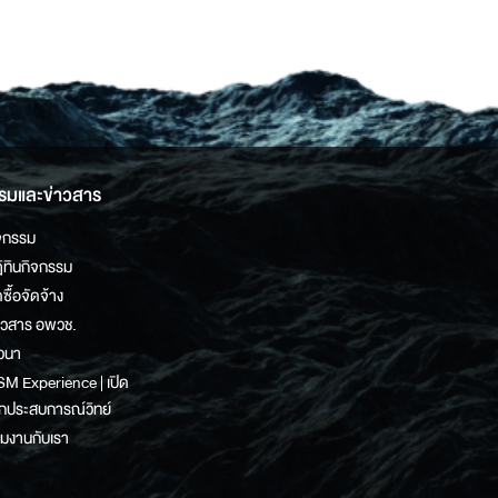
รมและข่าวสาร
จกรรม
ิทินกิจกรรม
ดซื้อจัดจ้าง
าวสาร อพวช.
วนา
M Experience | เปิด
กประสบการณ์วิทย์
วมงานกับเรา