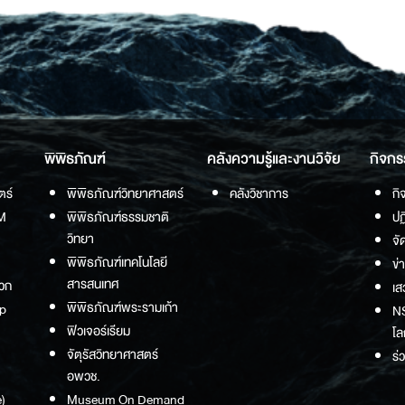
พิพิธภัณฑ์
คลังความรู้และงานวิจัย
กิจกร
ตร์
พิพิธภัณฑ์วิทยาศาสตร์
คลังวิชาการ
กิ
M
พิพิธภัณฑ์ธรรมชาติ
ปฏ
วิทยา
จั
พิพิธภัณฑ์เทคโนโลยี
ข่
สารสนเทศ
วก
เส
พิพิธภัณฑ์พระรามเก้า
p
NS
ฟิวเจอร์เรียม
โล
จัตุรัสวิทยาศาสตร์
ร่
อพวช.
)
Museum On Demand