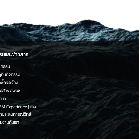
รมและข่าวสาร
จกรรม
ิทินกิจกรรม
ดซื้อจัดจ้าง
าวสาร อพวช.
วนา
M Experience | เปิด
กประสบการณ์วิทย์
วมงานกับเรา