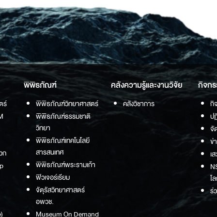
พิพิธภัณฑ์
คลังความรู้และงานวิจัย
กิจกร
ตร์
พิพิธภัณฑ์วิทยาศาสตร์
คลังวิชาการ
กิ
M
พิพิธภัณฑ์ธรรมชาติ
ปฏ
วิทยา
จั
พิพิธภัณฑ์เทคโนโลยี
ข่
สารสนเทศ
วก
เส
พิพิธภัณฑ์พระรามเก้า
p
NS
ฟิวเจอร์เรียม
โล
จัตุรัสวิทยาศาสตร์
ร่
อพวช.
)
Museum On Demand