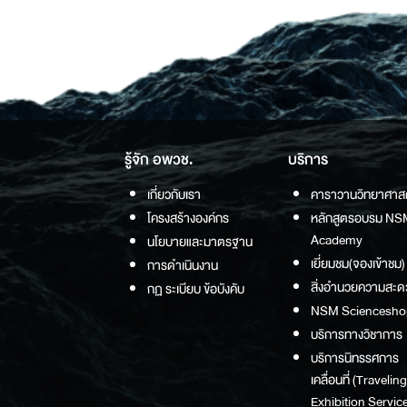
รู้จัก อพวช.
บริการ
เกี่ยวกับเรา
คาราวานวิทยาศาส
โครงสร้างองค์กร
หลักสูตรอบรม NS
Academy
นโยบายและมาตรฐาน
เยี่ยมชม(จองเข้าชม)
การดำเนินงาน
สิ่งอำนวยความสะด
กฏ ระเบียบ ข้อบังคับ
NSM Sciencesho
บริการทางวิชาการ
บริการนิทรรศการ
เคลื่อนที่ (Traveling
Exhibition Service