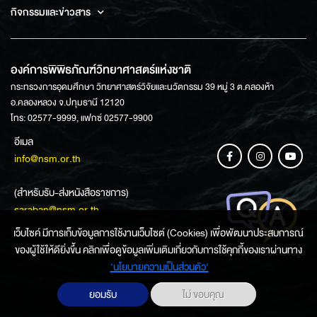
กิจกรรมและข่าวสาร
องค์การพิพิธภัณฑ์วิทยาศาสตร์แห่งชาติ
กระทรวงการอุดมศึกษา วิทยาศาสตร์วิจัยและนวัตกรรม 39 หมู่ 3 ต.คลองห้า
อ.คลองหลวง จ.ปทุมธานี 12120
โทร: 02577-9999, แฟกซ์ 02577-9900
อีเมล
info@nsm.or.th
(สำหรับรับ-ส่งหนังสือราชการ)
saraban@nsm.or.th
เว็บไซค์ มีการเก็บข้อมูลการใช้งานเว็บไซต์ (Cookies) เพื่อพัฒนาประสบการณ์
ของผู้ใช้ให้ดียิ่งขึ้น คลิกเพื่อดูข้อมูลเพิ่มเติมเกี่ยวกับการใช้คุกกี้ของเราผ่านทาง
ช่องทางการสอบถามข้อมูล
‘นโยบายความเป็นส่วนตัว'
ยอมรับ
ไม่ ขอบคุณ