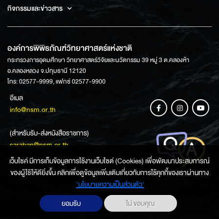
กิจกรรมและข่าวสาร
องค์การพิพิธภัณฑ์วิทยาศาสตร์แห่งชาติ
กระทรวงการอุดมศึกษา วิทยาศาสตร์วิจัยและนวัตกรรม 39 หมู่ 3 ต.คลองห้า
อ.คลองหลวง จ.ปทุมธานี 12120
โทร: 02577-9999, แฟกซ์ 02577-9900
อีเมล
info@nsm.or.th
(สำหรับรับ-ส่งหนังสือราชการ)
saraban@nsm.or.th
เว็บไซค์ มีการเก็บข้อมูลการใช้งานเว็บไซต์ (Cookies) เพื่อพัฒนาประสบการณ์
ของผู้ใช้ให้ดียิ่งขึ้น คลิกเพื่อดูข้อมูลเพิ่มเติมเกี่ยวกับการใช้คุกกี้ของเราผ่านทาง
ช่องทางการสอบถามข้อมูล
‘นโยบายความเป็นส่วนตัว'
ยอมรับ
ไม่ ขอบคุณ