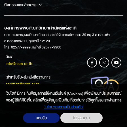
กิจกรรมและข่าวสาร
องค์การพิพิธภัณฑ์วิทยาศาสตร์แห่งชาติ
กระทรวงการอุดมศึกษา วิทยาศาสตร์วิจัยและนวัตกรรม 39 หมู่ 3 ต.คลองห้า
อ.คลองหลวง จ.ปทุมธานี 12120
โทร: 02577-9999, แฟกซ์ 02577-9900
อีเมล
info@nsm.or.th
(สำหรับรับ-ส่งหนังสือราชการ)
saraban@nsm.or.th
เว็บไซค์ มีการเก็บข้อมูลการใช้งานเว็บไซต์ (Cookies) เพื่อพัฒนาประสบการณ์
ของผู้ใช้ให้ดียิ่งขึ้น คลิกเพื่อดูข้อมูลเพิ่มเติมเกี่ยวกับการใช้คุกกี้ของเราผ่านทาง
ช่องทางการสอบถามข้อมูล
‘นโยบายความเป็นส่วนตัว'
ยอมรับ
ไม่ ขอบคุณ